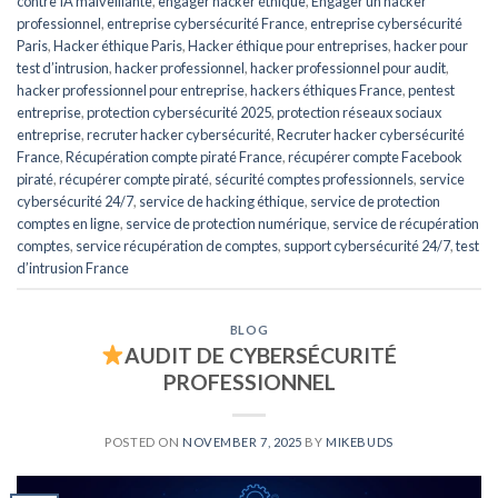
contre IA malveillante
,
engager hacker éthique
,
Engager un hacker
professionnel
,
entreprise cybersécurité France
,
entreprise cybersécurité
Paris
,
Hacker éthique Paris
,
Hacker éthique pour entreprises
,
hacker pour
test d’intrusion
,
hacker professionnel
,
hacker professionnel pour audit
,
hacker professionnel pour entreprise
,
hackers éthiques France
,
pentest
entreprise
,
protection cybersécurité 2025
,
protection réseaux sociaux
entreprise
,
recruter hacker cybersécurité
,
Recruter hacker cybersécurité
France
,
Récupération compte piraté France
,
récupérer compte Facebook
piraté
,
récupérer compte piraté
,
sécurité comptes professionnels
,
service
cybersécurité 24/7
,
service de hacking éthique
,
service de protection
comptes en ligne
,
service de protection numérique
,
service de récupération
comptes
,
service récupération de comptes
,
support cybersécurité 24/7
,
test
d’intrusion France
BLOG
AUDIT DE CYBERSÉCURITÉ
PROFESSIONNEL
POSTED ON
NOVEMBER 7, 2025
BY
MIKEBUDS