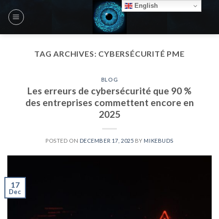
Skip
English
to
content
TAG ARCHIVES:
CYBERSÉCURITÉ PME
BLOG
Les erreurs de cybersécurité que 90 %
des entreprises commettent encore en
2025
POSTED ON
DECEMBER 17, 2025
BY
MIKEBUDS
17
Dec