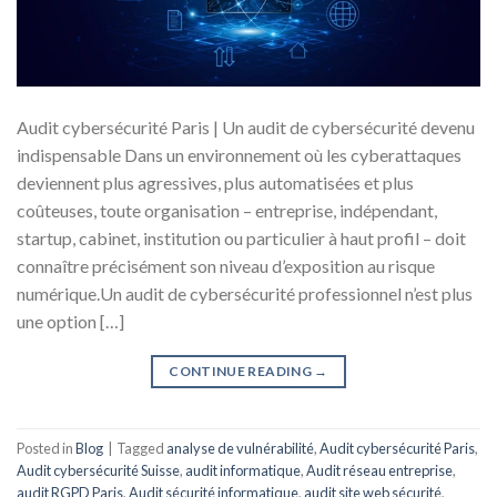
Audit cybersécurité Paris | Un audit de cybersécurité devenu
indispensable Dans un environnement où les cyberattaques
deviennent plus agressives, plus automatisées et plus
coûteuses, toute organisation – entreprise, indépendant,
startup, cabinet, institution ou particulier à haut profil – doit
connaître précisément son niveau d’exposition au risque
numérique.Un audit de cybersécurité professionnel n’est plus
une option […]
CONTINUE READING
→
Posted in
Blog
|
Tagged
analyse de vulnérabilité
,
Audit cybersécurité Paris
,
Audit cybersécurité Suisse
,
audit informatique
,
Audit réseau entreprise
,
audit RGPD Paris
,
Audit sécurité informatique
,
audit site web sécurité
,