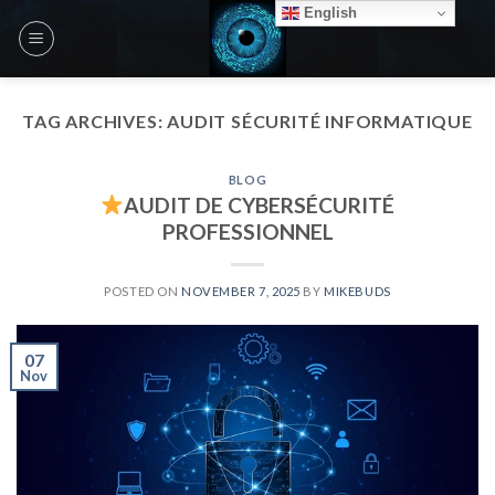
Skip
English
to
content
TAG ARCHIVES:
AUDIT SÉCURITÉ INFORMATIQUE
BLOG
AUDIT DE CYBERSÉCURITÉ
PROFESSIONNEL
POSTED ON
NOVEMBER 7, 2025
BY
MIKEBUDS
07
Nov