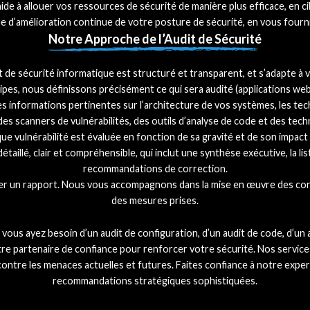
aide à allouer vos ressources de sécurité de manière plus efficace, en ci
che d’amélioration continue de votre posture de sécurité, en vous fou
Notre Approche de l’Audit de Sécurité
 de sécurité informatique est structuré et transparent, et s’adapte à v
es, nous définissons précisément ce qui sera audité (applications web, r
s informations pertinentes sur l’architecture de vos systèmes, les techn
es scanners de vulnérabilités, des outils d’analyse de code et des techni
e vulnérabilité est évaluée en fonction de sa gravité et de son impact 
illé, clair et compréhensible, qui inclut une synthèse exécutive, la list
recommandations de correction.
 un rapport. Nous vous accompagnons dans la mise en œuvre des correcti
des mesures prises.
vous ayez besoin d’un audit de configuration, d’un audit de code, d’un 
re partenaire de confiance pour renforcer votre sécurité. Nos services
ntre les menaces actuelles et futures. Faites confiance à notre expert
recommandations stratégiques sophistiquées.