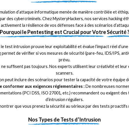
mulation d’attaque informatique menée de manière contrôlée et éthique 
es par des cybercriminels. Chez MysteryHackers, nos services hacking éth
 activement la résilience de vos défenses face à des scénarios d’attaque
Pourquoi le Pentesting est Crucial pour Votre
Sécurité 
s, le test intrusion prouve leur exploitabilité et évalue l’impact réel d’u
 permet de vérifier si vos mesures de sécurité (pare-feu, IDS/IPS, an
prévu.
 ne suffisent pas toujours. Nos experts utilisent leur créativité et le
scanners.
on peut inclure des scénarios pour tester la capacité de votre équipe d
Se conformer aux exigences réglementaires :
De nombreuses normes
ementations (PCI DSS, ISO 27001, etc.) recommandent ou exigent des 
d’intrusion réguliers.
ntrer que vous prenez la sécurité au sérieux par des tests proactifs 
Nos Types de Tests d’Intrusion