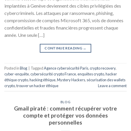
implantées à Genève deviennent des cibles privilégiées des
cybercriminels. Les attaques par ransomware, phishing,
compromission de comptes Microsoft 365, vols de données
confidentielles et fraudes financières progressent chaque
année. Une seule […]
CONTINUE READING
→
Posted in
Blog
|
Tagged
Agence cybersécurité Paris
,
crypto recovery
,
cyber-enquête
,
cybersécurité crypto France
,
enquêtes crypto
,
hacker
éthique crypto
,
hacking éthique
,
Mystery Hackers
,
sécurisation des wallets
crypto
,
trouver un hacker éthique
Leave a comment
BLOG
Gmail piraté : comment récupérer votre
compte et protéger vos données
personnelles