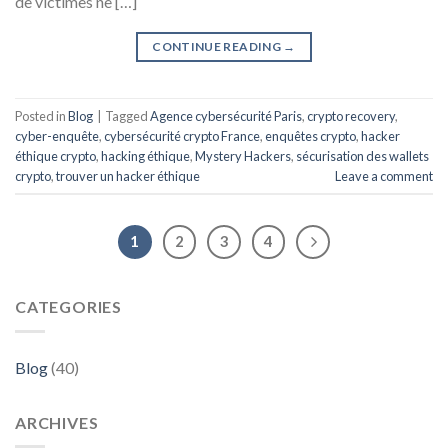
de victimes ne […]
CONTINUE READING
→
Posted in
Blog
|
Tagged
Agence cybersécurité Paris
,
crypto recovery
,
cyber-enquête
,
cybersécurité crypto France
,
enquêtes crypto
,
hacker
éthique crypto
,
hacking éthique
,
Mystery Hackers
,
sécurisation des wallets
crypto
,
trouver un hacker éthique
Leave a comment
1
2
3
4
CATEGORIES
Blog
(40)
ARCHIVES