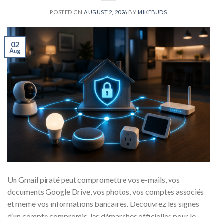
POSTED ON
AUGUST 2, 2026
BY
MIKEBUDS
02
Aug
Un Gmail piraté peut compromettre vos e-mails, vos
documents Google Drive, vos photos, vos comptes associés
et même vos informations bancaires. Découvrez les signes
d’un compte compromis, les démarches officielles pour le