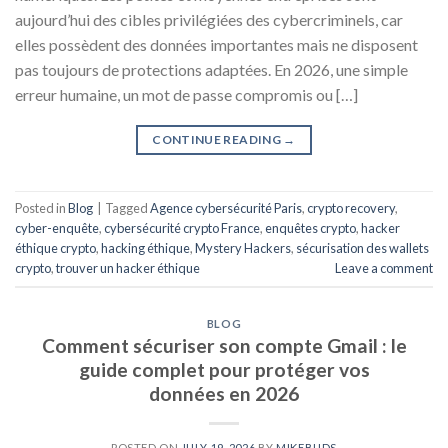
aujourd’hui des cibles privilégiées des cybercriminels, car
elles possèdent des données importantes mais ne disposent
pas toujours de protections adaptées. En 2026, une simple
erreur humaine, un mot de passe compromis ou […]
CONTINUE READING
→
Posted in
Blog
|
Tagged
Agence cybersécurité Paris
,
crypto recovery
,
cyber-enquête
,
cybersécurité crypto France
,
enquêtes crypto
,
hacker
éthique crypto
,
hacking éthique
,
Mystery Hackers
,
sécurisation des wallets
crypto
,
trouver un hacker éthique
Leave a comment
BLOG
Comment sécuriser son compte Gmail : le
guide complet pour protéger vos
données en 2026
POSTED ON
JULY 19, 2026
BY
MIKEBUDS