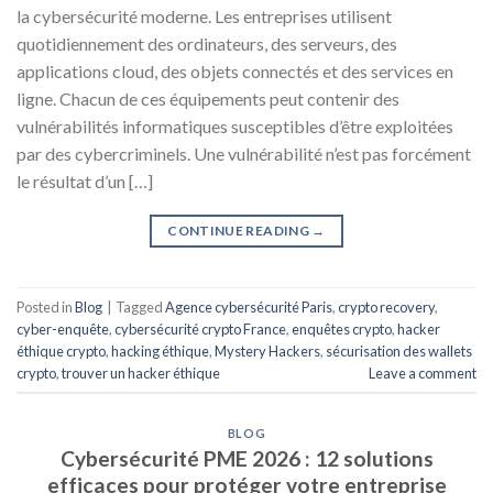
la cybersécurité moderne. Les entreprises utilisent
quotidiennement des ordinateurs, des serveurs, des
applications cloud, des objets connectés et des services en
ligne. Chacun de ces équipements peut contenir des
vulnérabilités informatiques susceptibles d’être exploitées
par des cybercriminels. Une vulnérabilité n’est pas forcément
le résultat d’un […]
CONTINUE READING
→
Posted in
Blog
|
Tagged
Agence cybersécurité Paris
,
crypto recovery
,
cyber-enquête
,
cybersécurité crypto France
,
enquêtes crypto
,
hacker
éthique crypto
,
hacking éthique
,
Mystery Hackers
,
sécurisation des wallets
crypto
,
trouver un hacker éthique
Leave a comment
BLOG
Cybersécurité PME 2026 : 12 solutions
efficaces pour protéger votre entreprise