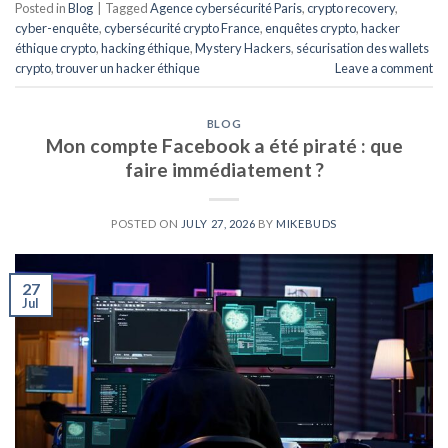
Posted in
Blog
|
Tagged
Agence cybersécurité Paris
,
crypto recovery
,
cyber-enquête
,
cybersécurité crypto France
,
enquêtes crypto
,
hacker
éthique crypto
,
hacking éthique
,
Mystery Hackers
,
sécurisation des wallets
crypto
,
trouver un hacker éthique
Leave a comment
BLOG
Mon compte Facebook a été piraté : que
faire immédiatement ?
POSTED ON
JULY 27, 2026
BY
MIKEBUDS
27
Jul