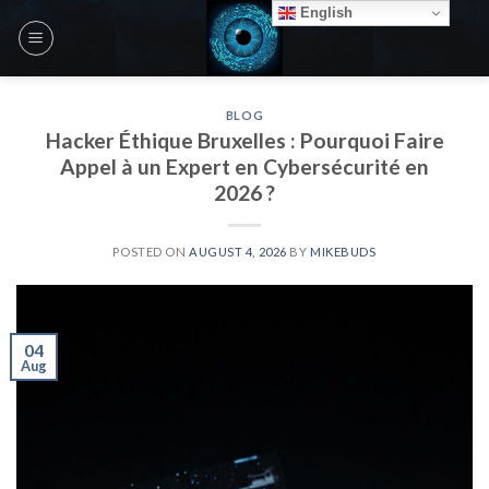
Skip
English
to
content
BLOG
Hacker Éthique Bruxelles : Pourquoi Faire
Appel à un Expert en Cybersécurité en
2026 ?
POSTED ON
AUGUST 4, 2026
BY
MIKEBUDS
04
Aug