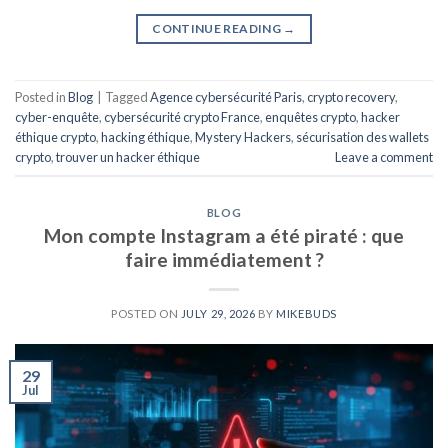
CONTINUE READING
→
Posted in
Blog
|
Tagged
Agence cybersécurité Paris
,
crypto recovery
,
cyber-enquête
,
cybersécurité crypto France
,
enquêtes crypto
,
hacker
éthique crypto
,
hacking éthique
,
Mystery Hackers
,
sécurisation des wallets
crypto
,
trouver un hacker éthique
Leave a comment
BLOG
Mon compte Instagram a été piraté : que
faire immédiatement ?
POSTED ON
JULY 29, 2026
BY
MIKEBUDS
29
Jul