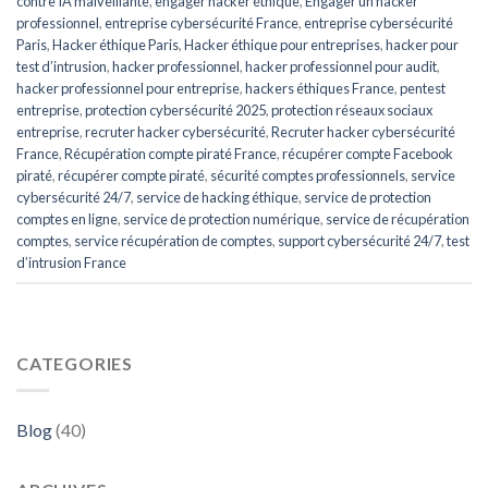
contre IA malveillante
,
engager hacker éthique
,
Engager un hacker
professionnel
,
entreprise cybersécurité France
,
entreprise cybersécurité
Paris
,
Hacker éthique Paris
,
Hacker éthique pour entreprises
,
hacker pour
test d’intrusion
,
hacker professionnel
,
hacker professionnel pour audit
,
hacker professionnel pour entreprise
,
hackers éthiques France
,
pentest
entreprise
,
protection cybersécurité 2025
,
protection réseaux sociaux
entreprise
,
recruter hacker cybersécurité
,
Recruter hacker cybersécurité
France
,
Récupération compte piraté France
,
récupérer compte Facebook
piraté
,
récupérer compte piraté
,
sécurité comptes professionnels
,
service
cybersécurité 24/7
,
service de hacking éthique
,
service de protection
comptes en ligne
,
service de protection numérique
,
service de récupération
comptes
,
service récupération de comptes
,
support cybersécurité 24/7
,
test
d’intrusion France
CATEGORIES
Blog
(40)