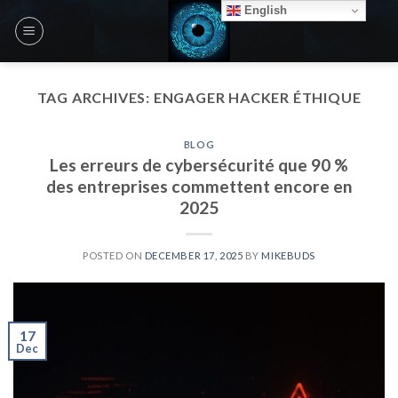
Skip
English
to
content
TAG ARCHIVES:
ENGAGER HACKER ÉTHIQUE
BLOG
Les erreurs de cybersécurité que 90 %
des entreprises commettent encore en
2025
POSTED ON
DECEMBER 17, 2025
BY
MIKEBUDS
17
Dec