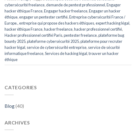
cybersécurité freelance
,
demande de pentest professionnel
,
Engager
hacker éthique France
,
Engager hacker freelance
,
Engager un hacker
éthique
,
engager un pentester certifié
,
Entreprise cybersécurité France /
Europe.
,
entreprise qui propose des hackers éthiques
,
expert hacking légal
,
hacker éthique France
,
hacker freelance
,
hacker professionnel certifié
,
Hacker professionnel certifié Paris
,
pentester freelance
,
plateforme bug
bounty 2025
,
plateforme cybersécurité 2025
,
plateforme pour recruter
hacker légal
,
service de cybersécurité entreprise
,
service de sécurité
informatique freelance
,
Services de hacking légal
,
trouver un hacker
éthique
CATEGORIES
Blog
(40)
ARCHIVES