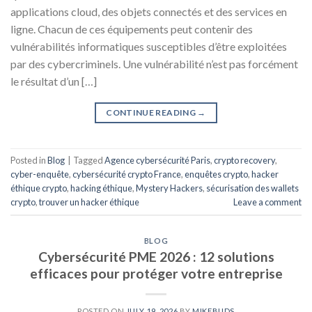
applications cloud, des objets connectés et des services en
ligne. Chacun de ces équipements peut contenir des
vulnérabilités informatiques susceptibles d’être exploitées
par des cybercriminels. Une vulnérabilité n’est pas forcément
le résultat d’un […]
CONTINUE READING
→
Posted in
Blog
|
Tagged
Agence cybersécurité Paris
,
crypto recovery
,
cyber-enquête
,
cybersécurité crypto France
,
enquêtes crypto
,
hacker
éthique crypto
,
hacking éthique
,
Mystery Hackers
,
sécurisation des wallets
crypto
,
trouver un hacker éthique
Leave a comment
BLOG
Cybersécurité PME 2026 : 12 solutions
efficaces pour protéger votre entreprise
POSTED ON
JULY 19, 2026
BY
MIKEBUDS