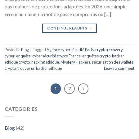
pas toujours de protections adaptées. En 2026, une simple
erreur humaine, un mot de passe compromis ou […]
CONTINUE READING
→
Posted in
Blog
|
Tagged
Agence cybersécurité Paris
,
crypto recovery
,
cyber-enquête
,
cybersécurité crypto France
,
enquêtes crypto
,
hacker
éthique crypto
,
hacking éthique
,
Mystery Hackers
,
sécurisation des wallets
crypto
,
trouver un hacker éthique
Leave a comment
1
2
CATEGORIES
Blog
(42)