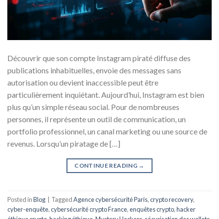
Découvrir que son compte Instagram piraté diffuse des
publications inhabituelles, envoie des messages sans
autorisation ou devient inaccessible peut être
particulièrement inquiétant. Aujourd’hui, Instagram est bien
plus qu’un simple réseau social. Pour de nombreuses
personnes, il représente un outil de communication, un
portfolio professionnel, un canal marketing ou une source de
revenus. Lorsqu’un piratage de […]
CONTINUE READING
→
Posted in
Blog
|
Tagged
Agence cybersécurité Paris
,
crypto recovery
,
cyber-enquête
,
cybersécurité crypto France
,
enquêtes crypto
,
hacker
éthique crypto
,
hacking éthique
,
Mystery Hackers
,
sécurisation des wallets