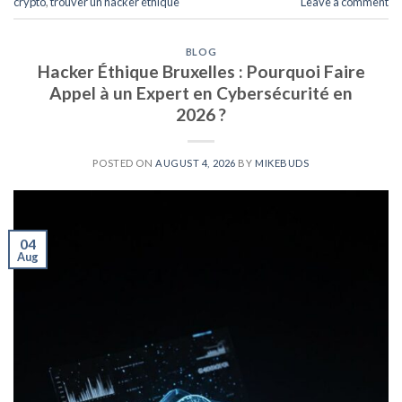
crypto
,
trouver un hacker éthique
Leave a comment
BLOG
Hacker Éthique Bruxelles : Pourquoi Faire
Appel à un Expert en Cybersécurité en
2026 ?
POSTED ON
AUGUST 4, 2026
BY
MIKEBUDS
04
Aug