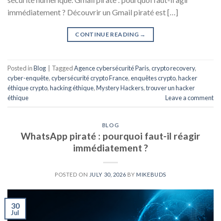
immédiatement ? Découvrir un Gmail piraté est […]
CONTINUE READING
→
Posted in
Blog
|
Tagged
Agence cybersécurité Paris
,
crypto recovery
,
cyber-enquête
,
cybersécurité crypto France
,
enquêtes crypto
,
hacker
éthique crypto
,
hacking éthique
,
Mystery Hackers
,
trouver un hacker
éthique
Leave a comment
BLOG
WhatsApp piraté : pourquoi faut-il réagir
immédiatement ?
POSTED ON
JULY 30, 2026
BY
MIKEBUDS
30
Jul