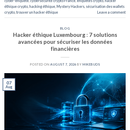
cyber-enquête
,
cybersécurité crypto France
,
enquêtes crypto
,
hacker
éthique crypto
,
hacking éthique
,
Mystery Hackers
,
sécurisation des wallets
crypto
,
trouver un hacker éthique
Leave a comment
BLOG
Hacker éthique Luxembourg : 7 solutions
avancées pour sécuriser les données
financières
POSTED ON
AUGUST 7, 2026
BY
MIKEBUDS
07
Aug