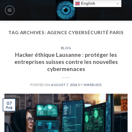
Skip
English
to
content
TAG ARCHIVES:
AGENCE CYBERSÉCURITÉ PARIS
BLOG
Hacker éthique Lausanne : protéger les
entreprises suisses contre les nouvelles
cybermenaces
POSTED ON
AUGUST 7, 2026
BY
MIKEBUDS
07
Aug