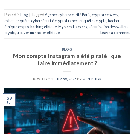
Posted in
Blog
|
Tagged
Agence cybersécurité Paris
,
crypto recovery
,
cyber-enquête
,
cybersécurité crypto France
,
enquêtes crypto
,
hacker
éthique crypto
,
hacking éthique
,
Mystery Hackers
,
sécurisation des wallets
crypto
,
trouver un hacker éthique
Leave a comment
BLOG
Mon compte Instagram a été piraté : que
faire immédiatement ?
POSTED ON
JULY 29, 2026
BY
MIKEBUDS
29
Jul