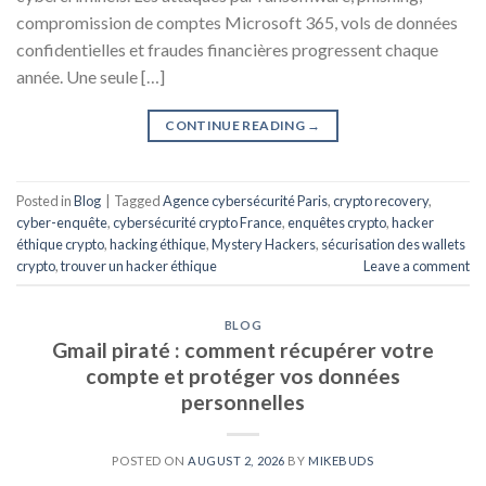
compromission de comptes Microsoft 365, vols de données
confidentielles et fraudes financières progressent chaque
année. Une seule […]
CONTINUE READING
→
Posted in
Blog
|
Tagged
Agence cybersécurité Paris
,
crypto recovery
,
cyber-enquête
,
cybersécurité crypto France
,
enquêtes crypto
,
hacker
éthique crypto
,
hacking éthique
,
Mystery Hackers
,
sécurisation des wallets
crypto
,
trouver un hacker éthique
Leave a comment
BLOG
Gmail piraté : comment récupérer votre
compte et protéger vos données
personnelles
POSTED ON
AUGUST 2, 2026
BY
MIKEBUDS