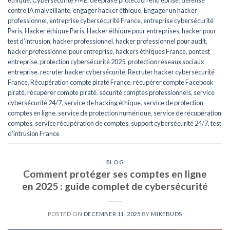
éthique
,
Cybersécurité PME
,
deepfake protection entreprise
,
défense
contre IA malveillante
,
engager hacker éthique
,
Engager un hacker
professionnel
,
entreprise cybersécurité France
,
entreprise cybersécurité
Paris
,
Hacker éthique Paris
,
Hacker éthique pour entreprises
,
hacker pour
test d’intrusion
,
hacker professionnel
,
hacker professionnel pour audit
,
hacker professionnel pour entreprise
,
hackers éthiques France
,
pentest
entreprise
,
protection cybersécurité 2025
,
protection réseaux sociaux
entreprise
,
recruter hacker cybersécurité
,
Recruter hacker cybersécurité
France
,
Récupération compte piraté France
,
récupérer compte Facebook
piraté
,
récupérer compte piraté
,
sécurité comptes professionnels
,
service
cybersécurité 24/7
,
service de hacking éthique
,
service de protection
comptes en ligne
,
service de protection numérique
,
service de récupération
comptes
,
service récupération de comptes
,
support cybersécurité 24/7
,
test
d’intrusion France
BLOG
Comment protéger ses comptes en ligne
en 2025 : guide complet de cybersécurité
POSTED ON
DECEMBER 11, 2025
BY
MIKEBUDS