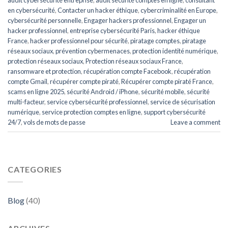
audit cybersécurité entreprise
,
audit sécurité comptes en ligne
,
consultant
en cybersécurité
,
Contacter un hacker éthique
,
cybercriminalité en Europe
,
cybersécurité personnelle
,
Engager hackers professionnel
,
Engager un
hacker professionnel
,
entreprise cybersécurité Paris
,
hacker éthique
France
,
hacker professionnel pour sécurité
,
piratage comptes
,
piratage
réseaux sociaux
,
prévention cybermenaces
,
protection identité numérique
,
protection réseaux sociaux
,
Protection réseaux sociaux France
,
ransomware et protection
,
récupération compte Facebook
,
récupération
compte Gmail
,
récupérer compte piraté
,
Récupérer compte piraté France
,
scams en ligne 2025
,
sécurité Android / iPhone
,
sécurité mobile
,
sécurité
multi-facteur
,
service cybersécurité professionnel
,
service de sécurisation
numérique
,
service protection comptes en ligne
,
support cybersécurité
24/7
,
vols de mots de passe
Leave a comment
CATEGORIES
Blog
(40)