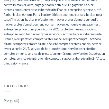
éthique
,
Cybersécurité PME
,
deepfake protection entreprise
,
défense
contre IA malveillante
,
engager hacker éthique
,
Engager un hacker
professionnel
,
entreprise cybersécurité France
,
entreprise cybersécurité
Paris
,
Hacker éthique Paris
,
Hacker éthique pour entreprises
,
hacker pour
test d’intrusion
,
hacker professionnel
,
hacker professionnel pour audit
,
hacker professionnel pour entreprise
,
hackers éthiques France
,
pentest
entreprise
,
protection cybersécurité 2025
,
protection réseaux sociaux
entreprise
,
recruter hacker cybersécurité
,
Recruter hacker cybersécurité
France
,
Récupération compte piraté France
,
récupérer compte Facebook
piraté
,
récupérer compte piraté
,
sécurité comptes professionnels
,
service
cybersécurité 24/7
,
service de hacking éthique
,
service de protection
comptes en ligne
,
service de protection numérique
,
service de récupération
comptes
,
service récupération de comptes
,
support cybersécurité 24/7
,
test
d’intrusion France
CATEGORIES
Blog
(40)