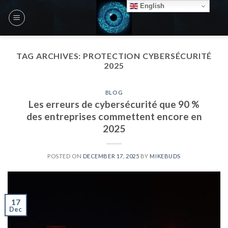
Skip
English
to
content
TAG ARCHIVES:
PROTECTION CYBERSÉCURITÉ
2025
BLOG
Les erreurs de cybersécurité que 90 %
des entreprises commettent encore en
2025
POSTED ON
DECEMBER 17, 2025
BY
MIKEBUDS
17
Dec