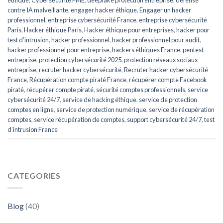
éthique
,
Cybersécurité PME
,
deepfake protection entreprise
,
défense
contre IA malveillante
,
engager hacker éthique
,
Engager un hacker
professionnel
,
entreprise cybersécurité France
,
entreprise cybersécurité
Paris
,
Hacker éthique Paris
,
Hacker éthique pour entreprises
,
hacker pour
test d’intrusion
,
hacker professionnel
,
hacker professionnel pour audit
,
hacker professionnel pour entreprise
,
hackers éthiques France
,
pentest
entreprise
,
protection cybersécurité 2025
,
protection réseaux sociaux
entreprise
,
recruter hacker cybersécurité
,
Recruter hacker cybersécurité
France
,
Récupération compte piraté France
,
récupérer compte Facebook
piraté
,
récupérer compte piraté
,
sécurité comptes professionnels
,
service
cybersécurité 24/7
,
service de hacking éthique
,
service de protection
comptes en ligne
,
service de protection numérique
,
service de récupération
comptes
,
service récupération de comptes
,
support cybersécurité 24/7
,
test
d’intrusion France
CATEGORIES
Blog
(40)