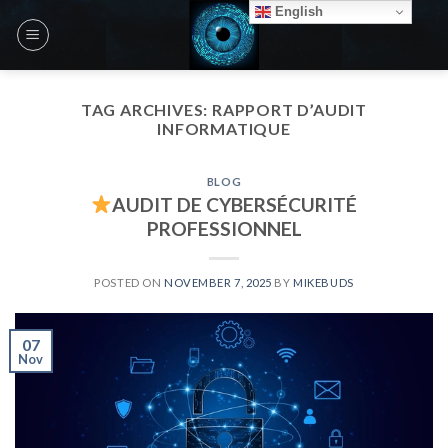
Skip
English
to
content
TAG ARCHIVES:
RAPPORT D’AUDIT
INFORMATIQUE
BLOG
AUDIT DE CYBERSÉCURITÉ
PROFESSIONNEL
POSTED ON
NOVEMBER 7, 2025
BY
MIKEBUDS
07
Nov