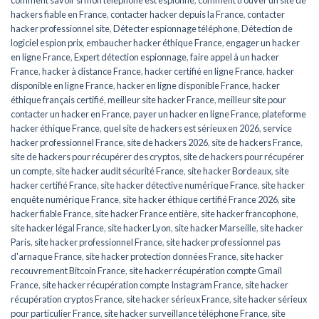
hackers fiable en France
,
contacter hacker depuis la France
,
contacter
hacker professionnel site
,
Détecter espionnage téléphone
,
Détection de
logiciel espion prix
,
embaucher hacker éthique France
,
engager un hacker
en ligne France
,
Expert détection espionnage
,
faire appel à un hacker
France
,
hacker à distance France
,
hacker certifié en ligne France
,
hacker
disponible en ligne France
,
hacker en ligne disponible France
,
hacker
éthique français certifié
,
meilleur site hacker France
,
meilleur site pour
contacter un hacker en France
,
payer un hacker en ligne France
,
plateforme
hacker éthique France
,
quel site de hackers est sérieux en 2026
,
service
hacker professionnel France
,
site de hackers 2026
,
site de hackers France
,
site de hackers pour récupérer des cryptos
,
site de hackers pour récupérer
un compte
,
site hacker audit sécurité France
,
site hacker Bordeaux
,
site
hacker certifié France
,
site hacker détective numérique France
,
site hacker
enquête numérique France
,
site hacker éthique certifié France 2026
,
site
hacker fiable France
,
site hacker France entière
,
site hacker francophone
,
site hacker légal France
,
site hacker Lyon
,
site hacker Marseille
,
site hacker
Paris
,
site hacker professionnel France
,
site hacker professionnel pas
d'arnaque France
,
site hacker protection données France
,
site hacker
recouvrement Bitcoin France
,
site hacker récupération compte Gmail
France
,
site hacker récupération compte Instagram France
,
site hacker
récupération cryptos France
,
site hacker sérieux France
,
site hacker sérieux
pour particulier France
,
site hacker surveillance téléphone France
,
site