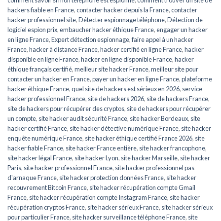
hackers fiable en France
,
contacter hacker depuis la France
,
contacter
hacker professionnel site
,
Détecter espionnage téléphone
,
Détection de
logiciel espion prix
,
embaucher hacker éthique France
,
engager un hacker
en ligne France
,
Expert détection espionnage
,
faire appel à un hacker
France
,
hacker à distance France
,
hacker certifié en ligne France
,
hacker
disponible en ligne France
,
hacker en ligne disponible France
,
hacker
éthique français certifié
,
meilleur site hacker France
,
meilleur site pour
contacter un hacker en France
,
payer un hacker en ligne France
,
plateforme
hacker éthique France
,
quel site de hackers est sérieux en 2026
,
service
hacker professionnel France
,
site de hackers 2026
,
site de hackers France
,
site de hackers pour récupérer des cryptos
,
site de hackers pour récupérer
un compte
,
site hacker audit sécurité France
,
site hacker Bordeaux
,
site
hacker certifié France
,
site hacker détective numérique France
,
site hacker
enquête numérique France
,
site hacker éthique certifié France 2026
,
site
hacker fiable France
,
site hacker France entière
,
site hacker francophone
,
site hacker légal France
,
site hacker Lyon
,
site hacker Marseille
,
site hacker
Paris
,
site hacker professionnel France
,
site hacker professionnel pas
d'arnaque France
,
site hacker protection données France
,
site hacker
recouvrement Bitcoin France
,
site hacker récupération compte Gmail
France
,
site hacker récupération compte Instagram France
,
site hacker
récupération cryptos France
,
site hacker sérieux France
,
site hacker sérieux
pour particulier France
,
site hacker surveillance téléphone France
,
site