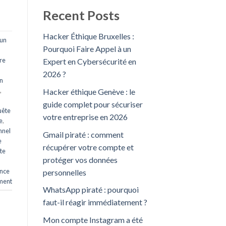
Recent Posts
Hacker Éthique Bruxelles :
 un
Pourquoi Faire Appel à un
ire
Expert en Cybersécurité en
2026 ?
n
,
Hacker éthique Genève : le
guide complet pour sécuriser
uête
votre entreprise en 2026
e
,
nnel
Gmail piraté : comment
e
récupérer votre compte et
ite
protéger vos données
ance
personnelles
ment
WhatsApp piraté : pourquoi
faut-il réagir immédiatement ?
Mon compte Instagram a été