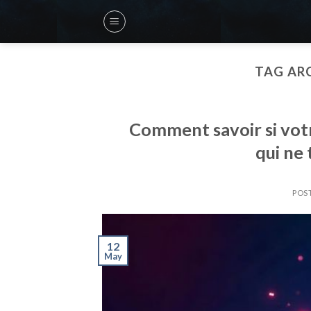
Skip
to
content
TAG AR
Comment savoir si votr
qui ne
POS
12
May