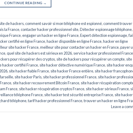
CONTINUE READING
→
ite de hackers
,
comment savoir si mon téléphone est espionné
,
comment trouver
is la France
,
contacter hacker professionnel site
,
Détecter espionnage téléphone
,
hique France
,
engager un hacker en ligne France
,
Expert détection espionnage
,
fa
cker certifié en ligne France
,
hacker disponible en ligne France
,
hacker en ligne
lleur site hacker France
,
meilleur site pour contacter un hacker en France
,
payer u
ance
,
quel site de hackers est sérieux en 2026
,
service hacker professionnel France
ackers pour récupérer des cryptos
,
site de hackers pour récupérer un compte
,
site
te hacker certifié France
,
site hacker détective numérique France
,
site hacker enq
 2026
,
site hacker fiable France
,
site hacker France entière
,
site hacker francophon
Marseille
,
site hacker Paris
,
site hacker professionnel France
,
site hacker professio
 France
,
site hacker recouvrement Bitcoin France
,
site hacker récupération compt
gram France
,
site hacker récupération cryptos France
,
site hacker sérieux France
,
s
veillance téléphone France
,
site hacker test sécurité entreprise France
,
site hacker
chard téléphone
,
tarif hacker professionnel France
,
trouver un hacker en ligne Fr
Leave a com