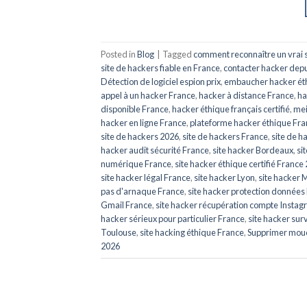
Posted in
Blog
|
Tagged
comment reconnaître un vrai s
site de hackers fiable en France
,
contacter hacker depu
Détection de logiciel espion prix
,
embaucher hacker ét
appel à un hacker France
,
hacker à distance France
,
ha
disponible France
,
hacker éthique français certifié
,
mei
hacker en ligne France
,
plateforme hacker éthique Fr
site de hackers 2026
,
site de hackers France
,
site de h
hacker audit sécurité France
,
site hacker Bordeaux
,
si
numérique France
,
site hacker éthique certifié France
site hacker légal France
,
site hacker Lyon
,
site hacker 
pas d'arnaque France
,
site hacker protection données
Gmail France
,
site hacker récupération compte Insta
hacker sérieux pour particulier France
,
site hacker sur
Toulouse
,
site hacking éthique France
,
Supprimer mou
2026