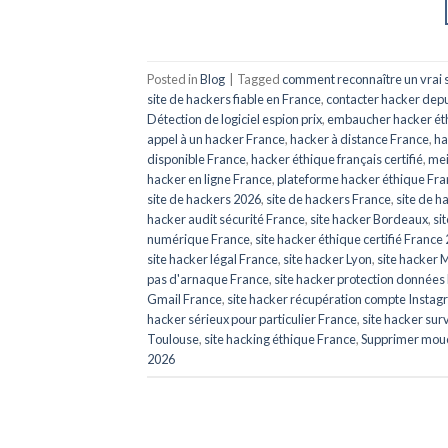
Posted in
Blog
|
Tagged
comment reconnaître un vrai s
site de hackers fiable en France
,
contacter hacker depu
Détection de logiciel espion prix
,
embaucher hacker ét
appel à un hacker France
,
hacker à distance France
,
ha
disponible France
,
hacker éthique français certifié
,
mei
hacker en ligne France
,
plateforme hacker éthique Fr
site de hackers 2026
,
site de hackers France
,
site de h
hacker audit sécurité France
,
site hacker Bordeaux
,
si
numérique France
,
site hacker éthique certifié France
site hacker légal France
,
site hacker Lyon
,
site hacker 
pas d'arnaque France
,
site hacker protection données
Gmail France
,
site hacker récupération compte Insta
hacker sérieux pour particulier France
,
site hacker sur
Toulouse
,
site hacking éthique France
,
Supprimer mou
2026