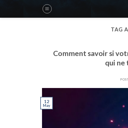
Skip
to
content
TAG A
Comment savoir si votr
qui ne
POS
12
May