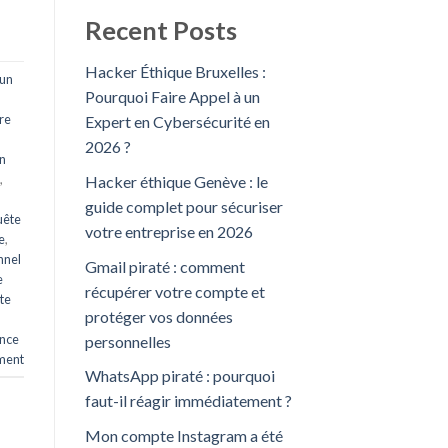
Recent Posts
Hacker Éthique Bruxelles :
 un
Pourquoi Faire Appel à un
ire
Expert en Cybersécurité en
2026 ?
n
,
Hacker éthique Genève : le
guide complet pour sécuriser
uête
votre entreprise en 2026
e
,
nnel
Gmail piraté : comment
e
récupérer votre compte et
ite
protéger vos données
ance
personnelles
ment
WhatsApp piraté : pourquoi
faut-il réagir immédiatement ?
Mon compte Instagram a été