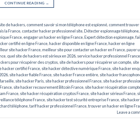
CONTINUE READING
→
ite de hackers
,
comment savoir si mon téléphone est espionné
,
comment trouver
is la France
,
contacter hacker professionnel site
,
Détecter espionnage téléphone
,
hique France
,
engager un hacker en ligne France
,
Expert détection espionnage
,
fa
cker certifié en ligne France
,
hacker disponible en ligne France
,
hacker en ligne
lleur site hacker France
,
meilleur site pour contacter un hacker en France
,
payer u
ance
,
quel site de hackers est sérieux en 2026
,
service hacker professionnel France
ackers pour récupérer des cryptos
,
site de hackers pour récupérer un compte
,
site
te hacker certifié France
,
site hacker détective numérique France
,
site hacker enq
 2026
,
site hacker fiable France
,
site hacker France entière
,
site hacker francophon
Marseille
,
site hacker Paris
,
site hacker professionnel France
,
site hacker professio
 France
,
site hacker recouvrement Bitcoin France
,
site hacker récupération compt
gram France
,
site hacker récupération cryptos France
,
site hacker sérieux France
,
s
veillance téléphone France
,
site hacker test sécurité entreprise France
,
site hacker
chard téléphone
,
tarif hacker professionnel France
,
trouver un hacker en ligne Fr
Leave a com