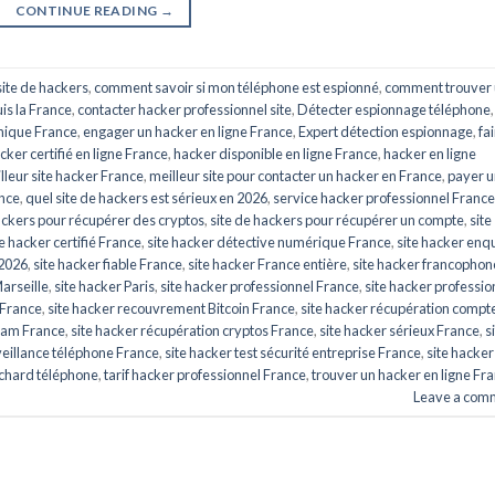
CONTINUE READING
→
ite de hackers
,
comment savoir si mon téléphone est espionné
,
comment trouver
is la France
,
contacter hacker professionnel site
,
Détecter espionnage téléphone
,
hique France
,
engager un hacker en ligne France
,
Expert détection espionnage
,
fa
cker certifié en ligne France
,
hacker disponible en ligne France
,
hacker en ligne
lleur site hacker France
,
meilleur site pour contacter un hacker en France
,
payer u
ance
,
quel site de hackers est sérieux en 2026
,
service hacker professionnel France
ackers pour récupérer des cryptos
,
site de hackers pour récupérer un compte
,
site
te hacker certifié France
,
site hacker détective numérique France
,
site hacker enq
 2026
,
site hacker fiable France
,
site hacker France entière
,
site hacker francophon
Marseille
,
site hacker Paris
,
site hacker professionnel France
,
site hacker professio
 France
,
site hacker recouvrement Bitcoin France
,
site hacker récupération compt
gram France
,
site hacker récupération cryptos France
,
site hacker sérieux France
,
s
veillance téléphone France
,
site hacker test sécurité entreprise France
,
site hacker
chard téléphone
,
tarif hacker professionnel France
,
trouver un hacker en ligne Fr
Leave a com