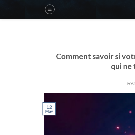
Skip
to
content
Comment savoir si votr
qui ne
POS
12
May