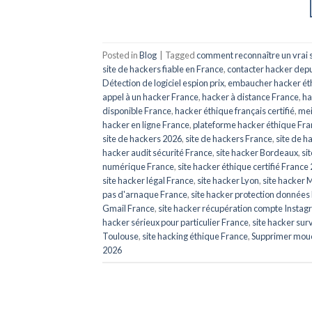
Posted in
Blog
|
Tagged
comment reconnaître un vrai s
site de hackers fiable en France
,
contacter hacker depu
Détection de logiciel espion prix
,
embaucher hacker ét
appel à un hacker France
,
hacker à distance France
,
ha
disponible France
,
hacker éthique français certifié
,
mei
hacker en ligne France
,
plateforme hacker éthique Fr
site de hackers 2026
,
site de hackers France
,
site de h
hacker audit sécurité France
,
site hacker Bordeaux
,
si
numérique France
,
site hacker éthique certifié France
site hacker légal France
,
site hacker Lyon
,
site hacker 
pas d'arnaque France
,
site hacker protection données
Gmail France
,
site hacker récupération compte Insta
hacker sérieux pour particulier France
,
site hacker sur
Toulouse
,
site hacking éthique France
,
Supprimer mou
2026