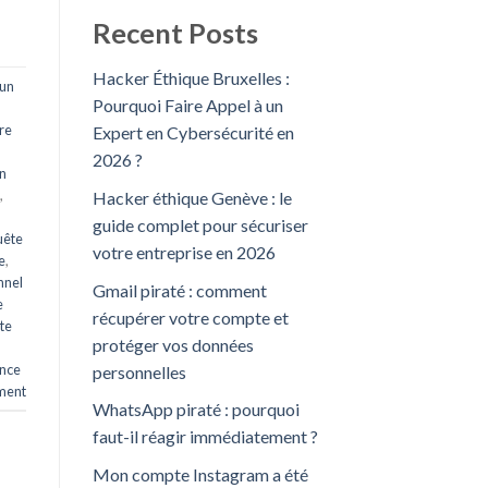
Recent Posts
Hacker Éthique Bruxelles :
 un
Pourquoi Faire Appel à un
ire
Expert en Cybersécurité en
2026 ?
n
,
Hacker éthique Genève : le
guide complet pour sécuriser
uête
votre entreprise en 2026
e
,
nnel
Gmail piraté : comment
e
récupérer votre compte et
ite
protéger vos données
ance
personnelles
ment
WhatsApp piraté : pourquoi
faut-il réagir immédiatement ?
Mon compte Instagram a été