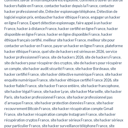
hackers fiable en France
,
contacter hacker depuis la France
,
contacter
hacker professionnel site
,
Détecter espionnage téléphone
,
Détection de
logiciel espion prix
,
embaucher hacker éthique France
,
engager un hacker
en ligne France
,
Expert détection espionnage
,
faire appel à un hacker
France
,
hacker à distance France
,
hacker certifié en ligne France
,
hacker
disponible en ligne France
,
hacker en ligne disponible France
,
hacker
éthique français certifié
,
meilleur site hacker France
,
meilleur site pour
contacter un hacker en France
,
payer un hacker en ligne France
,
plateforme
hacker éthique France
,
quel site de hackers est sérieux en 2026
,
service
hacker professionnel France
,
site de hackers 2026
,
site de hackers France
,
site de hackers pour récupérer des cryptos
,
site de hackers pour récupérer
un compte
,
site hacker audit sécurité France
,
site hacker Bordeaux
,
site
hacker certifié France
,
site hacker détective numérique France
,
site hacker
enquête numérique France
,
site hacker éthique certifié France 2026
,
site
hacker fiable France
,
site hacker France entière
,
site hacker francophone
,
site hacker légal France
,
site hacker Lyon
,
site hacker Marseille
,
site hacker
Paris
,
site hacker professionnel France
,
site hacker professionnel pas
d'arnaque France
,
site hacker protection données France
,
site hacker
recouvrement Bitcoin France
,
site hacker récupération compte Gmail
France
,
site hacker récupération compte Instagram France
,
site hacker
récupération cryptos France
,
site hacker sérieux France
,
site hacker sérieux
pour particulier France
,
site hacker surveillance téléphone France
,
site