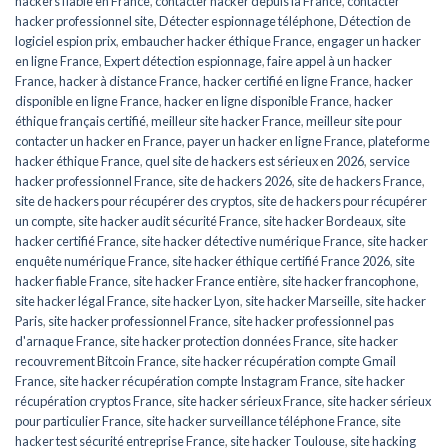
hackers fiable en France
,
contacter hacker depuis la France
,
contacter
hacker professionnel site
,
Détecter espionnage téléphone
,
Détection de
logiciel espion prix
,
embaucher hacker éthique France
,
engager un hacker
en ligne France
,
Expert détection espionnage
,
faire appel à un hacker
France
,
hacker à distance France
,
hacker certifié en ligne France
,
hacker
disponible en ligne France
,
hacker en ligne disponible France
,
hacker
éthique français certifié
,
meilleur site hacker France
,
meilleur site pour
contacter un hacker en France
,
payer un hacker en ligne France
,
plateforme
hacker éthique France
,
quel site de hackers est sérieux en 2026
,
service
hacker professionnel France
,
site de hackers 2026
,
site de hackers France
,
site de hackers pour récupérer des cryptos
,
site de hackers pour récupérer
un compte
,
site hacker audit sécurité France
,
site hacker Bordeaux
,
site
hacker certifié France
,
site hacker détective numérique France
,
site hacker
enquête numérique France
,
site hacker éthique certifié France 2026
,
site
hacker fiable France
,
site hacker France entière
,
site hacker francophone
,
site hacker légal France
,
site hacker Lyon
,
site hacker Marseille
,
site hacker
Paris
,
site hacker professionnel France
,
site hacker professionnel pas
d'arnaque France
,
site hacker protection données France
,
site hacker
recouvrement Bitcoin France
,
site hacker récupération compte Gmail
France
,
site hacker récupération compte Instagram France
,
site hacker
récupération cryptos France
,
site hacker sérieux France
,
site hacker sérieux
pour particulier France
,
site hacker surveillance téléphone France
,
site
hacker test sécurité entreprise France
,
site hacker Toulouse
,
site hacking