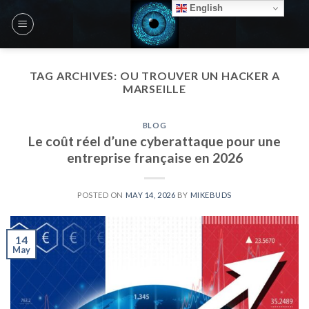
Skip
English
to
content
TAG ARCHIVES:
OU TROUVER UN HACKER A
MARSEILLE
BLOG
Le coût réel d’une cyberattaque pour une
entreprise française en 2026
POSTED ON
MAY 14, 2026
BY
MIKEBUDS
14
May