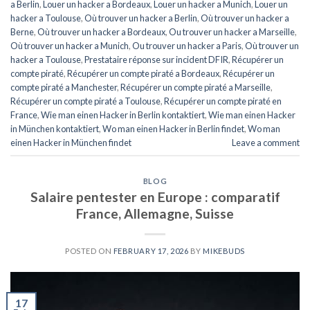
a Berlin
,
Louer un hacker a Bordeaux
,
Louer un hacker a Munich
,
Louer un
hacker a Toulouse
,
Où trouver un hacker a Berlin
,
Où trouver un hacker a
Berne
,
Où trouver un hacker a Bordeaux
,
Ou trouver un hacker a Marseille
,
Où trouver un hacker a Munich
,
Ou trouver un hacker a Paris
,
Où trouver un
hacker a Toulouse
,
Prestataire réponse sur incident DFIR
,
Récupérer un
compte piraté
,
Récupérer un compte piraté a Bordeaux
,
Récupérer un
compte piraté a Manchester
,
Récupérer un compte piraté a Marseille
,
Récupérer un compte piraté a Toulouse
,
Récupérer un compte piraté en
France
,
Wie man einen Hacker in Berlin kontaktiert
,
Wie man einen Hacker
in München kontaktiert
,
Wo man einen Hacker in Berlin findet
,
Wo man
einen Hacker in München findet
Leave a comment
BLOG
Salaire pentester en Europe : comparatif
France, Allemagne, Suisse
POSTED ON
FEBRUARY 17, 2026
BY
MIKEBUDS
17