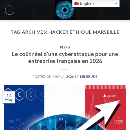
Skip
English
to
content
TAG ARCHIVES:
HACKER ÉTHIQUE MARSEILLE
BLOG
Le coût réel d’une cyberattaque pour une
entreprise française en 2026
POSTED ON
MAY 14, 2026
BY
MIKEBUDS
14
May