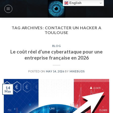
Skip
English
to
content
TAG ARCHIVES:
CONTACTER UN HACKER A
TOULOUSE
BLOG
Le coût réel d’une cyberattaque pour une
entreprise française en 2026
POSTED ON
MAY 14, 2026
BY
MIKEBUDS
14
May