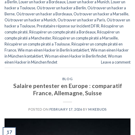
a Berlin
,
Louer un hacker a Bordeaux
,
Louer un hacker a Munich
,
Louer un
hacker a Toulouse
,
Où trouver un hacker a Berlin
,
Où trouver un hacker a
Berne
,
Où trouver un hacker a Bordeaux
,
Ou trouver un hacker a Marseille
,
Où trouver un hacker a Munich
,
Ou trouver un hacker a Paris
,
Où trouver un
hacker a Toulouse
,
Prestataire réponse sur incident DFIR
,
Récupérer un
compte piraté
,
Récupérer un compte piraté a Bordeaux
,
Récupérer un
compte piraté a Manchester
,
Récupérer un compte piraté a Marseille
,
Récupérer un compte piraté a Toulouse
,
Récupérer un compte piraté en
France
,
Wie man einen Hacker in Berlin kontaktiert
,
Wie man einen Hacker
in München kontaktiert
,
Wo man einen Hacker in Berlin findet
,
Wo man
einen Hacker in München findet
Leave a comment
BLOG
Salaire pentester en Europe : comparatif
France, Allemagne, Suisse
POSTED ON
FEBRUARY 17, 2026
BY
MIKEBUDS
17