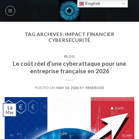
Skip
English
to
content
TAG ARCHIVES:
IMPACT FINANCIER
CYBERSÉCURITÉ
BLOG
Le coût réel d’une cyberattaque pour une
entreprise française en 2026
POSTED ON
MAY 14, 2026
BY
MIKEBUDS
14
May