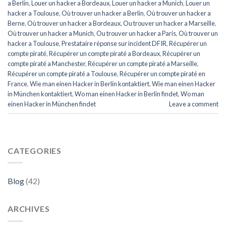
a Berlin
,
Louer un hacker a Bordeaux
,
Louer un hacker a Munich
,
Louer un
hacker a Toulouse
,
Où trouver un hacker a Berlin
,
Où trouver un hacker a
Berne
,
Où trouver un hacker a Bordeaux
,
Ou trouver un hacker a Marseille
,
Où trouver un hacker a Munich
,
Ou trouver un hacker a Paris
,
Où trouver un
hacker a Toulouse
,
Prestataire réponse sur incident DFIR
,
Récupérer un
compte piraté
,
Récupérer un compte piraté a Bordeaux
,
Récupérer un
compte piraté a Manchester
,
Récupérer un compte piraté a Marseille
,
Récupérer un compte piraté a Toulouse
,
Récupérer un compte piraté en
France
,
Wie man einen Hacker in Berlin kontaktiert
,
Wie man einen Hacker
in München kontaktiert
,
Wo man einen Hacker in Berlin findet
,
Wo man
einen Hacker in München findet
Leave a comment
CATEGORIES
Blog
(42)
ARCHIVES