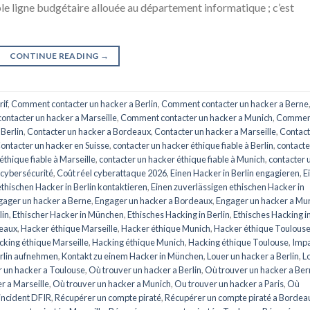
ple ligne budgétaire allouée au département informatique ; c’est
CONTINUE READING
→
rif
,
Comment contacter un hacker a Berlin
,
Comment contacter un hacker a Berne
ntacter un hacker a Marseille
,
Comment contacter un hacker a Munich
,
Commen
 Berlin
,
Contacter un hacker a Bordeaux
,
Contacter un hacker a Marseille
,
Contact
ontacter un hacker en Suisse
,
contacter un hacker éthique fiable à Berlin
,
contacte
éthique fiable à Marseille
,
contacter un hacker éthique fiable à Munich
,
contacter 
 cybersécurité
,
Coût réel cyberattaque 2026
,
Einen Hacker in Berlin engagieren
,
E
thischen Hacker in Berlin kontaktieren
,
Einen zuverlässigen ethischen Hacker in
gager un hacker a Berne
,
Engager un hacker a Bordeaux
,
Engager un hacker a Mu
lin
,
Ethischer Hacker in München
,
Ethisches Hacking in Berlin
,
Ethisches Hacking i
deaux
,
Hacker éthique Marseille
,
Hacker éthique Munich
,
Hacker éthique Toulous
cking éthique Marseille
,
Hacking éthique Munich
,
Hacking éthique Toulouse
,
Impa
erlin aufnehmen
,
Kontakt zu einem Hacker in München
,
Louer un hacker a Berlin
,
L
r un hacker a Toulouse
,
Où trouver un hacker a Berlin
,
Où trouver un hacker a Be
r a Marseille
,
Où trouver un hacker a Munich
,
Ou trouver un hacker a Paris
,
Où
 incident DFIR
,
Récupérer un compte piraté
,
Récupérer un compte piraté a Bordea