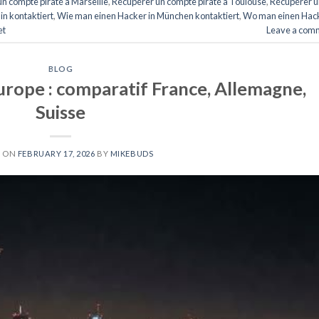
n compte piraté a Marseille
,
Récupérer un compte piraté a Toulouse
,
Récupérer u
in kontaktiert
,
Wie man einen Hacker in München kontaktiert
,
Wo man einen Hac
et
Leave a com
BLOG
urope : comparatif France, Allemagne,
Suisse
D ON
FEBRUARY 17, 2026
BY
MIKEBUDS