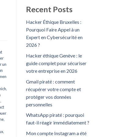
Recent Posts
Hacker Éthique Bruxelles :
Pourquoi Faire Appel à un
Expert en Cybersécurité en
2026 ?
,
t
Hacker éthique Genève : le
er
guide complet pour sécuriser
r un
un
votre entreprise en 2026
inen
Gmail piraté : comment
récupérer votre compte et
nich
,
n
protéger vos données
e
,
personnelles
ct
ouer
WhatsApp piraté : pourquoi
rne
,
faut-il réagir immédiatement ?
ux
,
Mon compte Instagram a été