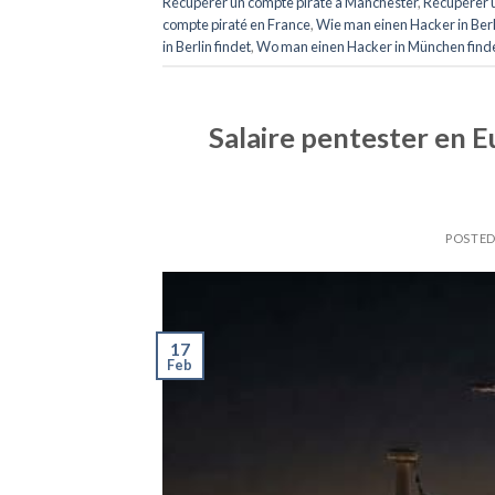
Récupérer un compte piraté a Manchester
,
Récupérer u
compte piraté en France
,
Wie man einen Hacker in Berl
in Berlin findet
,
Wo man einen Hacker in München find
Salaire pentester en E
POSTE
17
Feb