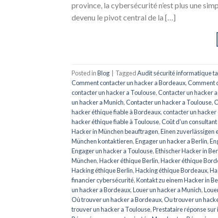
province, la cybersécurité n’est plus une sim
devenu le pivot central de la […]
Posted in
Blog
|
Tagged
Audit sécurité informatique ta
Comment contacter un hacker a Bordeaux
,
Comment co
contacter un hacker a Toulouse
,
Contacter un hacker a
un hacker a Munich
,
Contacter un hacker a Toulouse
,
C
hacker éthique fiable à Bordeaux
,
contacter un hacker 
hacker éthique fiable à Toulouse
,
Coût d'un consultant
Hacker in München beauftragen
,
Einen zuverlässigen e
München kontaktieren
,
Engager un hacker a Berlin
,
En
Engager un hacker a Toulouse
,
Ethischer Hacker in Ber
München
,
Hacker éthique Berlin
,
Hacker éthique Bor
Hacking éthique Berlin
,
Hacking éthique Bordeaux
,
Ha
financier cybersécurité
,
Kontakt zu einem Hacker in B
un hacker a Bordeaux
,
Louer un hacker a Munich
,
Loue
Où trouver un hacker a Bordeaux
,
Ou trouver un hacke
trouver un hacker a Toulouse
,
Prestataire réponse sur