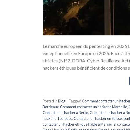
Le marché européen du pentesting en 2026 Le 
exceptionnelle en Europe en 2026. Face à l’e
strictes (NIS2, DORA, Cyber Resilience Act)
hackers éthiques bénéficient de conditions s
Posted in
Blog
|
Tagged
Comment contacter un hacker 
Bordeaux
,
Comment contacter un hacker a Marseille
,
Contacter un hacker a Berlin
,
Contacter un hacker a B
hacker a Toulouse
,
Contacter un hacker en Suisse
,
cont
contacter un hacker éthique fiable à Marseille
,
contacte
Einen Hacker in Berlin engagieren
,
Einen Hacker in Mü