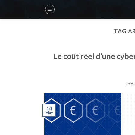
Skip
to
content
TAG A
Le coût réel d’une cybe
POS
14
May