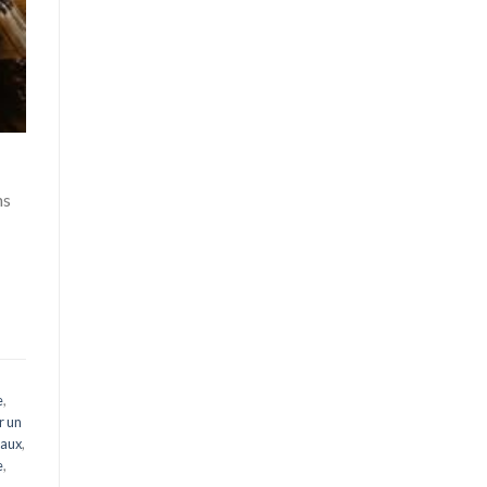
ns
e
,
r un
eaux
,
e
,