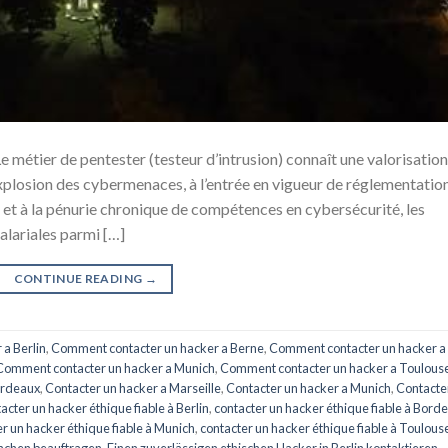
métier de pentester (testeur d’intrusion) connaît une valorisation
xplosion des cybermenaces, à l’entrée en vigueur de réglementatio
 et à la pénurie chronique de compétences en cybersécurité, les
alariales parmi […]
CONTINUE READING
→
a Berlin
,
Comment contacter un hacker a Berne
,
Comment contacter un hacker a
Comment contacter un hacker a Munich
,
Comment contacter un hacker a Toulous
ordeaux
,
Contacter un hacker a Marseille
,
Contacter un hacker a Munich
,
Contacte
acter un hacker éthique fiable à Berlin
,
contacter un hacker éthique fiable à Bord
r un hacker éthique fiable à Munich
,
contacter un hacker éthique fiable à Toulous
nchen beauftragen
,
Einen zuverlässigen ethischen Hacker in Berlin kontaktieren
,