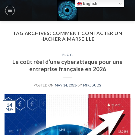
Skip
English
to
content
TAG ARCHIVES:
COMMENT CONTACTER UN
HACKER A MARSEILLE
BLOG
Le coût réel d’une cyberattaque pour une
entreprise française en 2026
POSTED ON
MAY 14, 2026
BY
MIKEBUDS
14
May