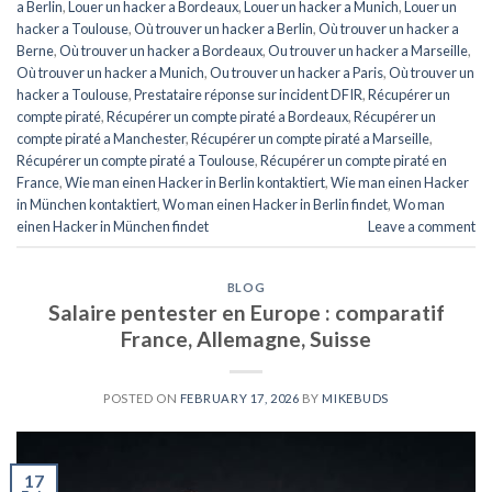
a Berlin
,
Louer un hacker a Bordeaux
,
Louer un hacker a Munich
,
Louer un
hacker a Toulouse
,
Où trouver un hacker a Berlin
,
Où trouver un hacker a
Berne
,
Où trouver un hacker a Bordeaux
,
Ou trouver un hacker a Marseille
,
Où trouver un hacker a Munich
,
Ou trouver un hacker a Paris
,
Où trouver un
hacker a Toulouse
,
Prestataire réponse sur incident DFIR
,
Récupérer un
compte piraté
,
Récupérer un compte piraté a Bordeaux
,
Récupérer un
compte piraté a Manchester
,
Récupérer un compte piraté a Marseille
,
Récupérer un compte piraté a Toulouse
,
Récupérer un compte piraté en
France
,
Wie man einen Hacker in Berlin kontaktiert
,
Wie man einen Hacker
in München kontaktiert
,
Wo man einen Hacker in Berlin findet
,
Wo man
einen Hacker in München findet
Leave a comment
BLOG
Salaire pentester en Europe : comparatif
France, Allemagne, Suisse
POSTED ON
FEBRUARY 17, 2026
BY
MIKEBUDS
17