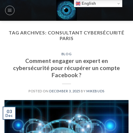
Skip
English
to
content
TAG ARCHIVES:
CONSULTANT CYBERSÉCURITÉ
PARIS
BLOG
Comment engager un expert en
cybersécurité pour récupérer un compte
Facebook ?
POSTED ON
DECEMBER 3, 2025
BY
MIKEBUDS
03
Dec