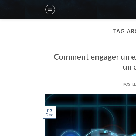
Skip
to
content
TAG AR
Comment engager un ex
un 
POSTE
03
Dec