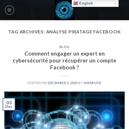
Skip
English
to
content
TAG ARCHIVES:
ANALYSE PIRATAGE FACEBOOK
BLOG
Comment engager un expert en
cybersécurité pour récupérer un compte
Facebook ?
POSTED ON
DECEMBER 3, 2025
BY
MIKEBUDS
03
Dec