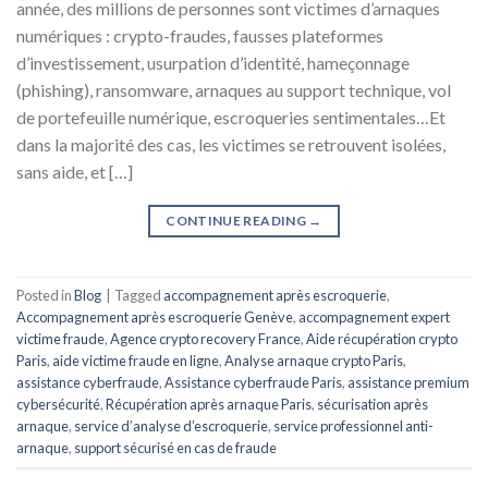
année, des millions de personnes sont victimes d’arnaques
numériques : crypto-fraudes, fausses plateformes
d’investissement, usurpation d’identité, hameçonnage
(phishing), ransomware, arnaques au support technique, vol
de portefeuille numérique, escroqueries sentimentales…Et
dans la majorité des cas, les victimes se retrouvent isolées,
sans aide, et […]
CONTINUE READING
→
Posted in
Blog
|
Tagged
accompagnement après escroquerie
,
Accompagnement après escroquerie Genève
,
accompagnement expert
victime fraude
,
Agence crypto recovery France
,
Aide récupération crypto
Paris
,
aide victime fraude en ligne
,
Analyse arnaque crypto Paris
,
assistance cyberfraude
,
Assistance cyberfraude Paris
,
assistance premium
cybersécurité
,
Récupération après arnaque Paris
,
sécurisation après
arnaque
,
service d’analyse d’escroquerie
,
service professionnel anti-
arnaque
,
support sécurisé en cas de fraude