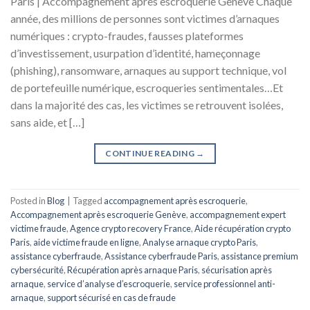
Paris | Accompagnement après escroquerie Genève Chaque
année, des millions de personnes sont victimes d’arnaques
numériques : crypto-fraudes, fausses plateformes
d’investissement, usurpation d’identité, hameçonnage
(phishing), ransomware, arnaques au support technique, vol
de portefeuille numérique, escroqueries sentimentales…Et
dans la majorité des cas, les victimes se retrouvent isolées,
sans aide, et […]
CONTINUE READING
→
Posted in
Blog
|
Tagged
accompagnement après escroquerie
,
Accompagnement après escroquerie Genève
,
accompagnement expert
victime fraude
,
Agence crypto recovery France
,
Aide récupération crypto
Paris
,
aide victime fraude en ligne
,
Analyse arnaque crypto Paris
,
assistance cyberfraude
,
Assistance cyberfraude Paris
,
assistance premium
cybersécurité
,
Récupération après arnaque Paris
,
sécurisation après
arnaque
,
service d’analyse d’escroquerie
,
service professionnel anti-
arnaque
,
support sécurisé en cas de fraude