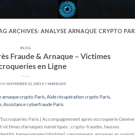
AG ARCHIVES:
ANALYSE ARNAQUE CRYPTO PAR
BLOG
ès Fraude & Arnaque – Victimes
croqueries en Ligne
 ON
NOVEMBER 22, 2025
BY
MIKEBUDS
d’Escroqueries Paris | Accompagnement après escroquerie Genève
t victimes d’arnaques numériques : crypto-fraudes, fausses
identité, hameçonnage (phishing), ransomware, arnaques au suppor