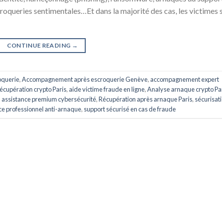
croqueries sentimentales…Et dans la majorité des cas, les victimes 
CONTINUE READING
→
oquerie
,
Accompagnement après escroquerie Genève
,
accompagnement expert
écupération crypto Paris
,
aide victime fraude en ligne
,
Analyse arnaque crypto Pa
,
assistance premium cybersécurité
,
Récupération après arnaque Paris
,
sécurisat
ce professionnel anti-arnaque
,
support sécurisé en cas de fraude