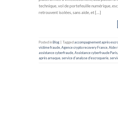
technique, vol de portefeuille numérique, es
retrouvent isolées, sans aide, et […]
Posted in
Blog
|
Tagged
accompagnement après escr
victime fraude
,
Agence crypto recovery France
,
Aide r
assistance cyberfraude
,
Assistance cyberfraude Paris
après arnaque
,
service d’analyse d’escroquerie
,
servi