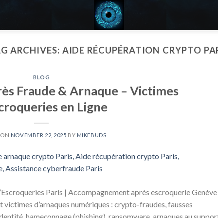
G ARCHIVES:
AIDE RÉCUPÉRATION CRYPTO PA
BLOG
ès Fraude & Arnaque – Victimes
croqueries en Ligne
 ON
NOVEMBER 22, 2025
BY
MIKEBUDS
d’Escroqueries Paris | Accompagnement après escroquerie Genève
t victimes d’arnaques numériques : crypto-fraudes, fausses
identité, hameçonnage (phishing), ransomware, arnaques au suppor