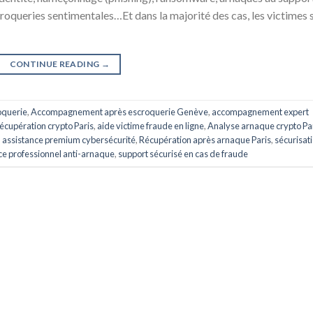
croqueries sentimentales…Et dans la majorité des cas, les victimes 
CONTINUE READING
→
oquerie
,
Accompagnement après escroquerie Genève
,
accompagnement expert
écupération crypto Paris
,
aide victime fraude en ligne
,
Analyse arnaque crypto Pa
,
assistance premium cybersécurité
,
Récupération après arnaque Paris
,
sécurisat
ce professionnel anti-arnaque
,
support sécurisé en cas de fraude