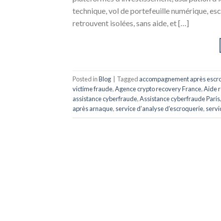
technique, vol de portefeuille numérique, es
retrouvent isolées, sans aide, et […]
Posted in
Blog
|
Tagged
accompagnement après escr
victime fraude
,
Agence crypto recovery France
,
Aide r
assistance cyberfraude
,
Assistance cyberfraude Paris
après arnaque
,
service d’analyse d’escroquerie
,
servi