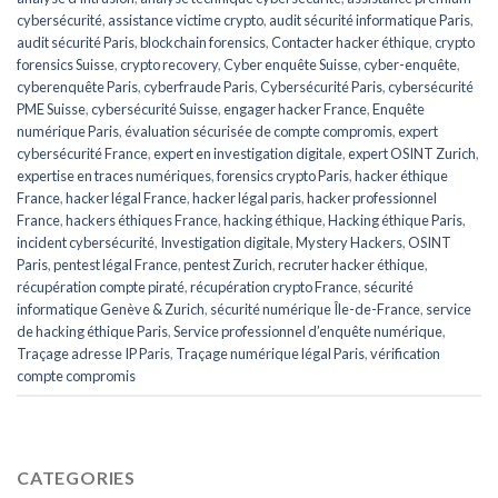
cybersécurité
,
assistance victime crypto
,
audit sécurité informatique Paris
,
audit sécurité Paris
,
blockchain forensics
,
Contacter hacker éthique
,
crypto
forensics Suisse
,
crypto recovery
,
Cyber enquête Suisse
,
cyber-enquête
,
cyberenquête Paris
,
cyberfraude Paris
,
Cybersécurité Paris
,
cybersécurité
PME Suisse
,
cybersécurité Suisse
,
engager hacker France
,
Enquête
numérique Paris
,
évaluation sécurisée de compte compromis
,
expert
cybersécurité France
,
expert en investigation digitale
,
expert OSINT Zurich
,
expertise en traces numériques
,
forensics crypto Paris
,
hacker éthique
France
,
hacker légal France
,
hacker légal paris
,
hacker professionnel
France
,
hackers éthiques France
,
hacking éthique
,
Hacking éthique Paris
,
incident cybersécurité
,
Investigation digitale
,
Mystery Hackers
,
OSINT
Paris
,
pentest légal France
,
pentest Zurich
,
recruter hacker éthique
,
récupération compte piraté
,
récupération crypto France
,
sécurité
informatique Genève & Zurich
,
sécurité numérique Île-de-France
,
service
de hacking éthique Paris
,
Service professionnel d’enquête numérique
,
Traçage adresse IP Paris
,
Traçage numérique légal Paris
,
vérification
compte compromis
CATEGORIES