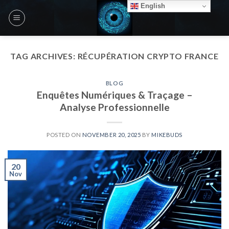
Skip
English
to
content
TAG ARCHIVES:
RÉCUPÉRATION CRYPTO FRANCE
BLOG
Enquêtes Numériques & Traçage –
Analyse Professionnelle
POSTED ON
NOVEMBER 20, 2025
BY
MIKEBUDS
20
Nov