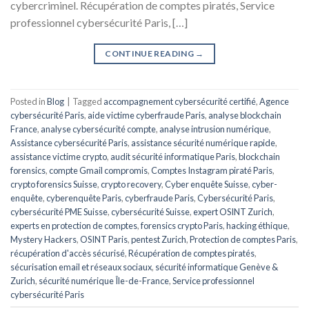
cybercriminel. Récupération de comptes piratés, Service
professionnel cybersécurité Paris, […]
CONTINUE READING
→
Posted in
Blog
|
Tagged
accompagnement cybersécurité certifié
,
Agence
cybersécurité Paris
,
aide victime cyberfraude Paris
,
analyse blockchain
France
,
analyse cybersécurité compte
,
analyse intrusion numérique
,
Assistance cybersécurité Paris
,
assistance sécurité numérique rapide
,
assistance victime crypto
,
audit sécurité informatique Paris
,
blockchain
forensics
,
compte Gmail compromis
,
Comptes Instagram piraté Paris
,
crypto forensics Suisse
,
crypto recovery
,
Cyber enquête Suisse
,
cyber-
enquête
,
cyberenquête Paris
,
cyberfraude Paris
,
Cybersécurité Paris
,
cybersécurité PME Suisse
,
cybersécurité Suisse
,
expert OSINT Zurich
,
experts en protection de comptes
,
forensics crypto Paris
,
hacking éthique
,
Mystery Hackers
,
OSINT Paris
,
pentest Zurich
,
Protection de comptes Paris
,
récupération d'accès sécurisé
,
Récupération de comptes piratés
,
sécurisation email et réseaux sociaux
,
sécurité informatique Genève &
Zurich
,
sécurité numérique Île-de-France
,
Service professionnel
cybersécurité Paris