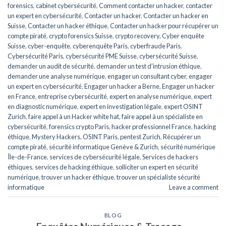
forensics
,
cabinet cybersécurité
,
Comment contacter un hacker
,
contacter
un expert en cybersécurité
,
Contacter un hacker
,
Contacter un hacker en
Suisse
,
Contacter un hacker éthique
,
Contacter un hacker pour récupérer un
compte piraté
,
crypto forensics Suisse
,
crypto recovery
,
Cyber enquête
Suisse
,
cyber-enquête
,
cyberenquête Paris
,
cyberfraude Paris
,
Cybersécurité Paris
,
cybersécurité PME Suisse
,
cybersécurité Suisse
,
demander un audit de sécurité
,
demander un test d’intrusion éthique
,
demander une analyse numérique
,
engager un consultant cyber
,
engager
un expert en cybersécurité
,
Engager un hacker a Berne
,
Engager un hacker
en France
,
entreprise cybersécurité
,
expert en analyse numérique
,
expert
en diagnostic numérique
,
expert en investigation légale
,
expert OSINT
Zurich
,
faire appel à un Hacker white hat
,
faire appel à un spécialiste en
cybersécurité
,
forensics crypto Paris
,
hacker professionnel France
,
hacking
éthique
,
Mystery Hackers
,
OSINT Paris
,
pentest Zurich
,
Récupérer un
compte piraté
,
sécurité informatique Genève & Zurich
,
sécurité numérique
Île-de-France
,
services de cybersécurité légale
,
Services de hackers
éthiques
,
services de hacking éthique
,
solliciter un expert en sécurité
numérique
,
trouver un hacker éthique
,
trouver un spécialiste sécurité
informatique
Leave a comment
BLOG