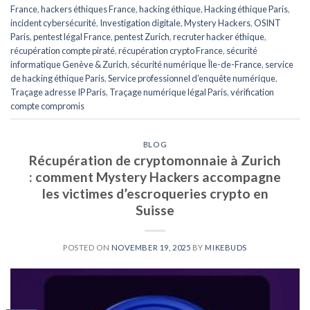
France
,
hackers éthiques France
,
hacking éthique
,
Hacking éthique Paris
,
incident cybersécurité
,
Investigation digitale
,
Mystery Hackers
,
OSINT
Paris
,
pentest légal France
,
pentest Zurich
,
recruter hacker éthique
,
récupération compte piraté
,
récupération crypto France
,
sécurité
informatique Genève & Zurich
,
sécurité numérique Île-de-France
,
service
de hacking éthique Paris
,
Service professionnel d’enquête numérique
,
Traçage adresse IP Paris
,
Traçage numérique légal Paris
,
vérification
compte compromis
BLOG
Récupération de cryptomonnaie à Zurich
: comment Mystery Hackers accompagne
les victimes d’escroqueries crypto en
Suisse
POSTED ON
NOVEMBER 19, 2025
BY
MIKEBUDS