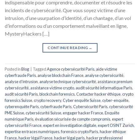
indispensable pour comprendre, documenter et résoudre les
incidents de cybersécurité. Que vous soyez victime d’une
intrusion, d’une usurpation d’identité, d’un chantage, d’un vol
d’informations ou d’un comportement malveillant en ligne,
MysteryHackers […]
CONTINUE READING
→
Posted in
Blog
|
Tagged
Agence cybersécurité Paris
,
aide victime
cyberfraude Paris
,
analyse blockchain France
,
analyse cybersécurité
,
analyse d’intrusion
,
analyse technique cybersécurité
,
assistance premium
cybersécurité
,
assistance victime crypto
,
audit sécurité informatique Paris
,
audit sécurité Paris
,
blockchain forensics
,
Contacter hacker éthique
,
crypto
forensics Suisse
,
crypto recovery
,
Cyber enquête Suisse
,
cyber-enquête
,
cyberenquête Paris
,
cyberfraude Paris
,
Cybersécurité Paris
,
cybersécurité
PME Suisse
,
cybersécurité Suisse
,
engager hacker France
,
Enquête
numérique Paris
,
évaluation sécurisée de compte compromis
,
expert
cybersécurité France
,
expert en investigation digitale
,
expert OSINT Zurich
,
expertise en traces numériques
,
forensics crypto Paris
,
hacker éthique
France
,
hacker légal France
,
hacker légal paris
,
hacker professionnel