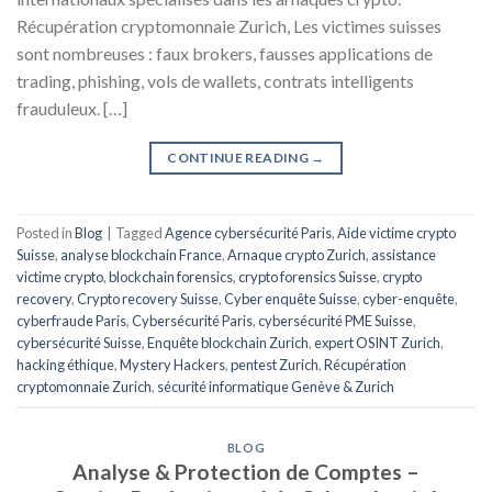
Récupération cryptomonnaie Zurich, Les victimes suisses
sont nombreuses : faux brokers, fausses applications de
trading, phishing, vols de wallets, contrats intelligents
frauduleux. […]
CONTINUE READING
→
Posted in
Blog
|
Tagged
Agence cybersécurité Paris
,
Aide victime crypto
Suisse
,
analyse blockchain France
,
Arnaque crypto Zurich
,
assistance
victime crypto
,
blockchain forensics
,
crypto forensics Suisse
,
crypto
recovery
,
Crypto recovery Suisse
,
Cyber enquête Suisse
,
cyber-enquête
,
cyberfraude Paris
,
Cybersécurité Paris
,
cybersécurité PME Suisse
,
cybersécurité Suisse
,
Enquête blockchain Zurich
,
expert OSINT Zurich
,
hacking éthique
,
Mystery Hackers
,
pentest Zurich
,
Récupération
cryptomonnaie Zurich
,
sécurité informatique Genève & Zurich
BLOG
Analyse & Protection de Comptes –