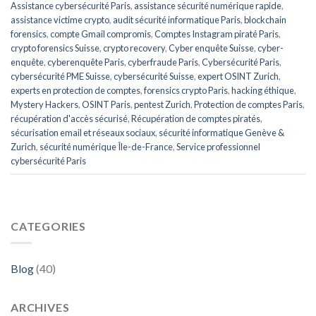
Assistance cybersécurité Paris
,
assistance sécurité numérique rapide
,
assistance victime crypto
,
audit sécurité informatique Paris
,
blockchain
forensics
,
compte Gmail compromis
,
Comptes Instagram piraté Paris
,
crypto forensics Suisse
,
crypto recovery
,
Cyber enquête Suisse
,
cyber-
enquête
,
cyberenquête Paris
,
cyberfraude Paris
,
Cybersécurité Paris
,
cybersécurité PME Suisse
,
cybersécurité Suisse
,
expert OSINT Zurich
,
experts en protection de comptes
,
forensics crypto Paris
,
hacking éthique
,
Mystery Hackers
,
OSINT Paris
,
pentest Zurich
,
Protection de comptes Paris
,
récupération d'accès sécurisé
,
Récupération de comptes piratés
,
sécurisation email et réseaux sociaux
,
sécurité informatique Genève &
Zurich
,
sécurité numérique Île-de-France
,
Service professionnel
cybersécurité Paris
CATEGORIES
Blog
(40)
ARCHIVES