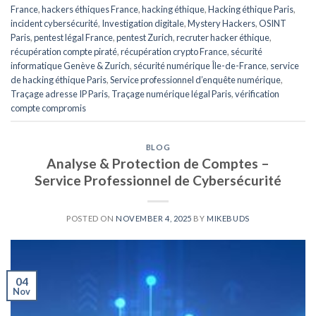
France
,
hackers éthiques France
,
hacking éthique
,
Hacking éthique Paris
,
incident cybersécurité
,
Investigation digitale
,
Mystery Hackers
,
OSINT
Paris
,
pentest légal France
,
pentest Zurich
,
recruter hacker éthique
,
récupération compte piraté
,
récupération crypto France
,
sécurité
informatique Genève & Zurich
,
sécurité numérique Île-de-France
,
service
de hacking éthique Paris
,
Service professionnel d’enquête numérique
,
Traçage adresse IP Paris
,
Traçage numérique légal Paris
,
vérification
compte compromis
BLOG
Analyse & Protection de Comptes –
Service Professionnel de Cybersécurité
POSTED ON
NOVEMBER 4, 2025
BY
MIKEBUDS
04
Nov