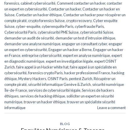
forensics
,
cabinet cybersécurité
,
Comment contacter un hacker
,
contacter
un expert en cybersécurité
,
Contacter un hacker
,
Contacter un hacker en
Suisse
,
Contacter un hacker éthique
,
Contacter un hacker pour récupérer un
compte piraté
,
crypto forensics Suisse
,
crypto recovery
,
Cyber enquête
Suisse
,
cyber-enquête
,
cyberenquête Paris
,
cyberfraude Paris
,
Cybersécurité Paris
,
cybersécurité PME Suisse
,
cybersécurité Suisse
,
demander un audit de sécurité
,
demander un test d’intrusion éthique
,
demander une analyse numérique
,
engager un consultant cyber
,
engager
un expert en cybersécurité
,
Engager un hacker a Berne
,
Engager un hacker
en France
,
entreprise cybersécurité
,
expert en analyse numérique
,
expert
en diagnostic numérique
,
expert en investigation légale
,
expert OSINT
Zurich
,
faire appel à un Hacker white hat
,
faire appel à un spécialiste en
cybersécurité
,
forensics crypto Paris
,
hacker professionnel France
,
hacking
éthique
,
Mystery Hackers
,
OSINT Paris
,
pentest Zurich
,
Récupérer un
compte piraté
,
sécurité informatique Genève & Zurich
,
sécurité numérique
Île-de-France
,
services de cybersécurité légale
,
Services de hackers
éthiques
,
services de hacking éthique
,
solliciter un expert en sécurité
numérique
,
trouver un hacker éthique
,
trouver un spécialiste sécurité
informatique
Leave a comment
BLOG