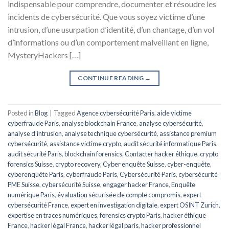
indispensable pour comprendre, documenter et résoudre les
incidents de cybersécurité. Que vous soyez victime d’une
intrusion, d’une usurpation d’identité, d’un chantage, d’un vol
d’informations ou d’un comportement malveillant en ligne,
MysteryHackers […]
CONTINUE READING
→
Posted in
Blog
|
Tagged
Agence cybersécurité Paris
,
aide victime
cyberfraude Paris
,
analyse blockchain France
,
analyse cybersécurité
,
analyse d’intrusion
,
analyse technique cybersécurité
,
assistance premium
cybersécurité
,
assistance victime crypto
,
audit sécurité informatique Paris
,
audit sécurité Paris
,
blockchain forensics
,
Contacter hacker éthique
,
crypto
forensics Suisse
,
crypto recovery
,
Cyber enquête Suisse
,
cyber-enquête
,
cyberenquête Paris
,
cyberfraude Paris
,
Cybersécurité Paris
,
cybersécurité
PME Suisse
,
cybersécurité Suisse
,
engager hacker France
,
Enquête
numérique Paris
,
évaluation sécurisée de compte compromis
,
expert
cybersécurité France
,
expert en investigation digitale
,
expert OSINT Zurich
,
expertise en traces numériques
,
forensics crypto Paris
,
hacker éthique
France
,
hacker légal France
,
hacker légal paris
,
hacker professionnel