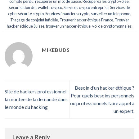
compte perdu
,
recuperer un mot de passe
,
Récupérez les crypto volée
,
sécurisation des wallets crypto
,
Services crypto entreprise
,
Services de
cybersécurité crypto
,
Services financiers crypto
,
surveiller un telephone
,
Traçage de conjoint infidèle
,
Trouver hacker éthique France
,
Trouver
hacker éthique Suisse
,
trouver un hacker éthique
,
vol de cryptomonnaies
.
MIKEBUDS
Besoin d’un hacker éthique ?
Site de hackers professionnel :
Pour quels besoins personnels
la montée de la demande dans
ou professionnels faire appel à
le monde du hacking
un expert.
Leave a Reply