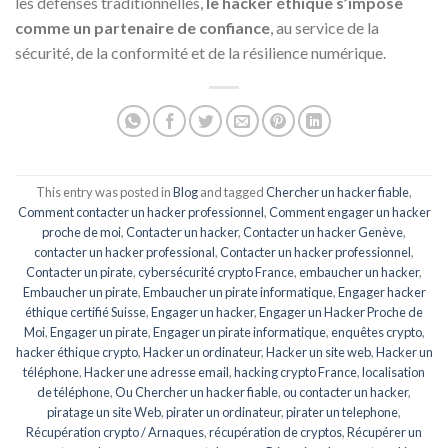
les défenses traditionnelles,
le hacker éthique s’impose
comme un partenaire de confiance
, au service de la
sécurité, de la conformité et de la résilience numérique.
This entry was posted in
Blog
and tagged
Chercher un hacker fiable
,
Comment contacter un hacker professionnel
,
Comment engager un hacker
proche de moi
,
Contacter un hacker
,
Contacter un hacker Genève
,
contacter un hacker professional
,
Contacter un hacker professionnel
,
Contacter un pirate
,
cybersécurité crypto France
,
embaucher un hacker
,
Embaucher un pirate
,
Embaucher un pirate informatique
,
Engager hacker
éthique certifié Suisse
,
Engager un hacker
,
Engager un Hacker Proche de
Moi
,
Engager un pirate
,
Engager un pirate informatique
,
enquêtes crypto
,
hacker éthique crypto
,
Hacker un ordinateur
,
Hacker un site web
,
Hacker un
téléphone
,
Hacker une adresse email
,
hacking crypto France
,
localisation
de téléphone
,
Ou Chercher un hacker fiable
,
ou contacter un hacker
,
piratage un site Web
,
pirater un ordinateur
,
pirater un telephone
,
Récupération crypto / Arnaques
,
récupération de cryptos
,
Récupérer un