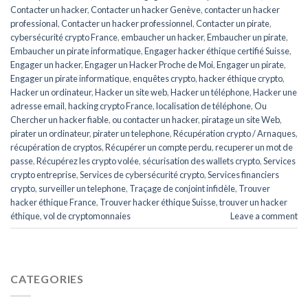
Contacter un hacker
,
Contacter un hacker Genève
,
contacter un hacker
professional
,
Contacter un hacker professionnel
,
Contacter un pirate
,
cybersécurité crypto France
,
embaucher un hacker
,
Embaucher un pirate
,
Embaucher un pirate informatique
,
Engager hacker éthique certifié Suisse
,
Engager un hacker
,
Engager un Hacker Proche de Moi
,
Engager un pirate
,
Engager un pirate informatique
,
enquêtes crypto
,
hacker éthique crypto
,
Hacker un ordinateur
,
Hacker un site web
,
Hacker un téléphone
,
Hacker une
adresse email
,
hacking crypto France
,
localisation de téléphone
,
Ou
Chercher un hacker fiable
,
ou contacter un hacker
,
piratage un site Web
,
pirater un ordinateur
,
pirater un telephone
,
Récupération crypto / Arnaques
,
récupération de cryptos
,
Récupérer un compte perdu
,
recuperer un mot de
passe
,
Récupérez les crypto volée
,
sécurisation des wallets crypto
,
Services
crypto entreprise
,
Services de cybersécurité crypto
,
Services financiers
crypto
,
surveiller un telephone
,
Traçage de conjoint infidèle
,
Trouver
hacker éthique France
,
Trouver hacker éthique Suisse
,
trouver un hacker
éthique
,
vol de cryptomonnaies
Leave a comment
CATEGORIES