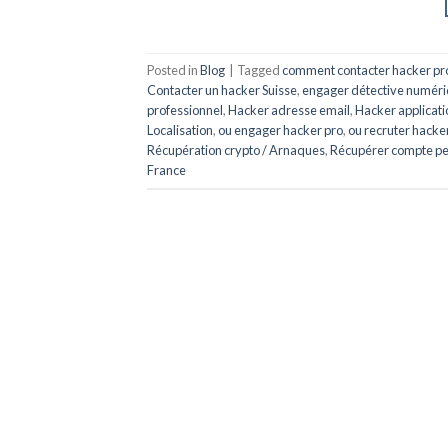
Posted in
Blog
|
Tagged
comment contacter hacker pr
Contacter un hacker Suisse
,
engager détective numér
professionnel
,
Hacker adresse email
,
Hacker applicat
Localisation
,
ou engager hacker pro
,
ou recruter hacke
Récupération crypto / Arnaques
,
Récupérer compte p
France