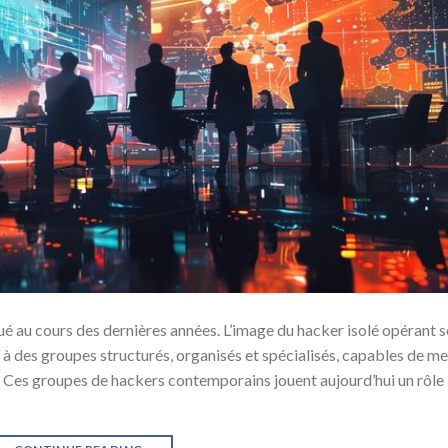
 au cours des dernières années. L’image du hacker isolé opérant s
e à des groupes structurés, organisés et spécialisés, capables de m
. Ces groupes de hackers contemporains jouent aujourd’hui un rôle