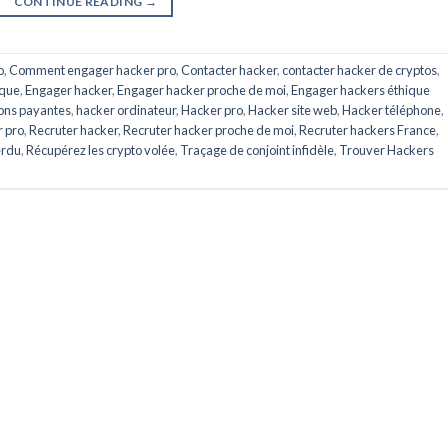
CONTINUE READING
→
o
,
Comment engager hacker pro
,
Contacter hacker
,
contacter hacker de cryptos
,
ique
,
Engager hacker
,
Engager hacker proche de moi
,
Engager hackers éthique
ions payantes
,
hacker ordinateur
,
Hacker pro
,
Hacker site web
,
Hacker téléphone
,
r pro
,
Recruter hacker
,
Recruter hacker proche de moi
,
Recruter hackers France
,
erdu
,
Récupérez les crypto volée
,
Traçage de conjoint infidèle
,
Trouver Hackers