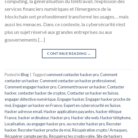
computing, la généralisation du télétravail, l’explosion des
services financiers numériques et l’émergence de la
blockchain ont profondément transformé les usages… mais
aussi les menaces. Dans ce contexte, la cybersécurité n’est
plus un sujet réservé aux grandes entreprises ou aux
gouvernements […]
CONTINUE READING
→
Posted in
Blog
|
Tagged
comment contacter hacker pro
,
Comment
contacter un hacker
,
Comment contacter un hacker professionnel
,
Comment engager hacker pro
,
Comment trouver un hacker
,
Contacter
hacker
,
contacter hacker de cryptos
,
Contacter un hacker en Suisse
,
engager détective numérique
,
Engager hacker
,
Engager hacker proche de
moi
,
Engager un hacker en France
,
Expert en cybersécurité en Suisse
,
Hacker adresse email
,
Hacker applications payantes
,
hacker éthique
France
,
hacker ordinateur
,
Hacker pro
,
Hacker site web
,
Hacker téléphone
,
Localisation
,
ou engager hacker pro
,
ou recruter hacker pro
,
Recruter
hacker
,
Recruter hacker proche de moi
,
Récupération crypto / Arnaques
,
Récupérer compte perdu
,
Récupérez les crypto volée
,
Site de hackers