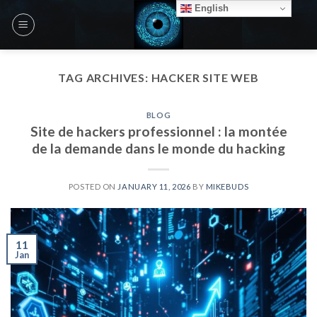
Skip
English
to
content
TAG ARCHIVES:
HACKER SITE WEB
BLOG
Site de hackers professionnel : la montée
de la demande dans le monde du hacking
POSTED ON
JANUARY 11, 2026
BY
MIKEBUDS
11
Jan