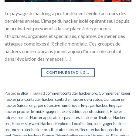
Le paysage du hacking a profondément évolué au cours des
dernières années. L’image du hacker isolé opérant seul depuis
un ordinateur personnel a laissé place à des groupes
structurés, organisés et spécialisés, capables de mener des
attaques complexes à l’échelle mondiale. Ces groupes de
hackers contemporains jouent aujourd’hui un rôle central
dans l’évolution des menaces […]
CONTINUE READING
→
Posted in
Blog
|
Tagged
comment contacter hacker pro
,
Comment engager
hacker pro
,
Contacter hacker
,
contacter hacker de cryptos
,
Contacter un
hacker Suisse
,
engager détective numérique
,
Engager hacker
,
Engager
hacker proche de moi
,
Engager hackers éthique professionnel
,
Hacker
adresse email
,
Hacker applications payantes
,
hacker ordinateur
,
Hacker
pro
,
Hacker site web
,
Hacker téléphone
,
Localisation
,
ou engager hacker
pro
,
ou recruter hacker pro
,
Recruter hacker
,
Recruter hacker proche de
moi
,
Recruter hackers France
,
Récupération crypto / Arnaques
,
Récupérer