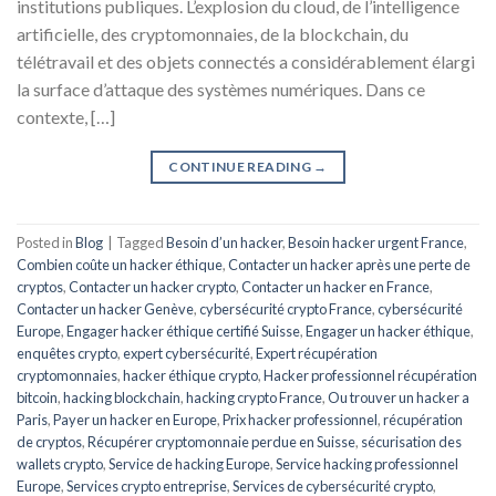
institutions publiques. L’explosion du cloud, de l’intelligence
artificielle, des cryptomonnaies, de la blockchain, du
télétravail et des objets connectés a considérablement élargi
la surface d’attaque des systèmes numériques. Dans ce
contexte, […]
CONTINUE READING
→
Posted in
Blog
|
Tagged
Besoin d’un hacker
,
Besoin hacker urgent France
,
Combien coûte un hacker éthique
,
Contacter un hacker après une perte de
cryptos
,
Contacter un hacker crypto
,
Contacter un hacker en France
,
Contacter un hacker Genève
,
cybersécurité crypto France
,
cybersécurité
Europe
,
Engager hacker éthique certifié Suisse
,
Engager un hacker éthique
,
enquêtes crypto
,
expert cybersécurité
,
Expert récupération
cryptomonnaies
,
hacker éthique crypto
,
Hacker professionnel récupération
bitcoin
,
hacking blockchain
,
hacking crypto France
,
Ou trouver un hacker a
Paris
,
Payer un hacker en Europe
,
Prix hacker professionnel
,
récupération
de cryptos
,
Récupérer cryptomonnaie perdue en Suisse
,
sécurisation des
wallets crypto
,
Service de hacking Europe
,
Service hacking professionnel
Europe
,
Services crypto entreprise
,
Services de cybersécurité crypto
,