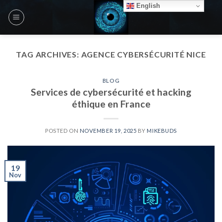
Skip
English
to
content
TAG ARCHIVES:
AGENCE CYBERSÉCURITÉ NICE
BLOG
Services de cybersécurité et hacking
éthique en France
POSTED ON
NOVEMBER 19, 2025
BY
MIKEBUDS
19
Nov