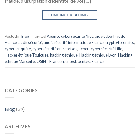
fraude, d’usurpation d’identité, de vol […]
CONTINUE READING
→
Posted in
Blog
|
Tagged
Agence cybersécurité Nice
,
aide cyberfraude
France
,
audit sécurité
,
audit sécurité informatique France
,
crypto-forensics
,
cyber-enquête
,
cybersécurité entreprises
,
Expert cybersécurité Lille
,
Hacker éthique Toulouse
,
hacking éthique
,
Hacking éthique Lyon
,
Hacking
éthique Marseille
,
OSINT France
,
pentest
,
pentest France
CATEGORIES
Blog
(39)
ARCHIVES